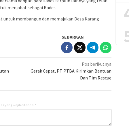
k bersama dengan para kades terpilih lainnya yang telah
ntuk menjabat sebagai Kades.
kat untuk membangun dan memajukan Desa Karang
SEBARKAN
Pos berikutnya
jutan
Gerak Cepat, PT PTBA Kirimkan Bantuan
Dan Tim Rescue
as yang wajib ditandai
*