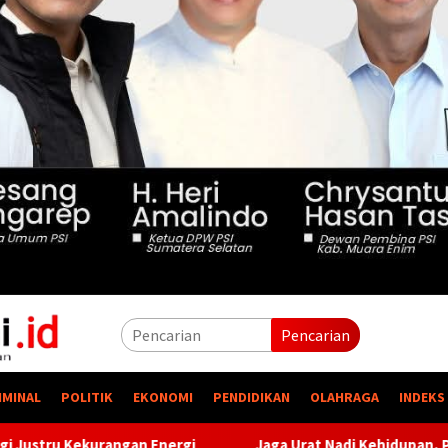
Pencarian
IMINAL
POLITIK
EKONOMI
PENDIDIKAN
OLAHRAGA
INDEKS
Jaga Urat Nadi Kehidupan, PTBA Pertegas Komitmen Kelest