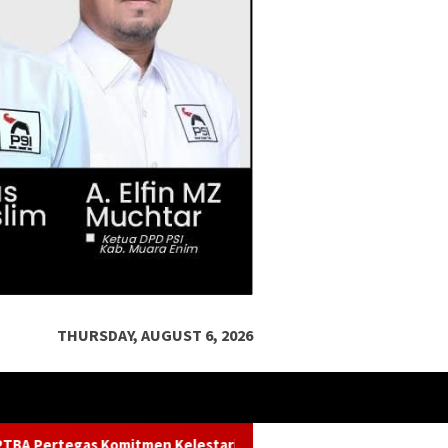
THURSDAY, AUGUST 6, 2026
arian Sungai dalam Konferensi Sungai Indonesia 2026
K