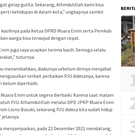
at gelap gulita. Sekarang, Alhmdulillah kami bisa
BERIT
perti kehidupan di dalam kota,” ungkapnya sambil
a kasihnya pada Ketua DPRD Muara Enim serta Pemkab
nkan warga bisa terwujud dengan cepat.
im juga saya ucapkan terima kasih. Semoga selalu
rakat,” tuturnya.
yu menambahkan, diakuinya sebelum dirinya menjabat
mengusulkan terkait perbaikan PJU didesanya, karena
 belum diperbaiki.
Muara Enim untuk segera dierbaiki. Karena saat malam
 butuh PJU. Alhamdulillah melalui DPD JPKP Muara Enim
m Liono Basuki, sekarang PJU didesa kita sudah hidup
 jelasnya.
uga menyampaikan, pada 22 Desember 2021 mendatang,