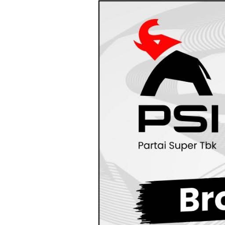
Loncat
ke
konten