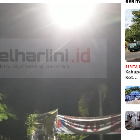
BERIT
BERITA
,
Kabupa
Kot…