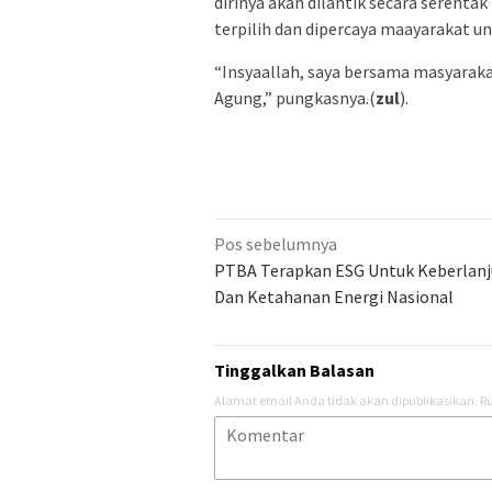
dirinya akan dilantik secara serenta
terpilih dan dipercaya maayarakat u
“Insyaallah, saya bersama masyara
Agung,” pungkasnya.(
zul
).
Navigasi
Pos sebelumnya
pos
PTBA Terapkan ESG Untuk Keberlan
Dan Ketahanan Energi Nasional
Tinggalkan Balasan
Alamat email Anda tidak akan dipublikasikan.
Ru