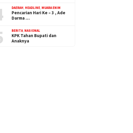
4
DAERAH
,
HEADLINE
,
MUARA ENIM
Pencarian Hari Ke – 3 , Ade
Darma …
5
BERITA
,
NASIONAL
KPK Tahan Bupati dan
Anaknya