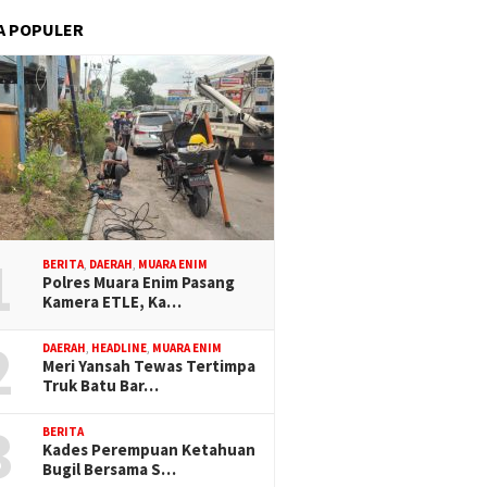
A POPULER
1
BERITA
,
DAERAH
,
MUARA ENIM
Polres Muara Enim Pasang
Kamera ETLE, Ka…
2
DAERAH
,
HEADLINE
,
MUARA ENIM
Meri Yansah Tewas Tertimpa
Truk Batu Bar…
3
BERITA
Kades Perempuan Ketahuan
Bugil Bersama S…