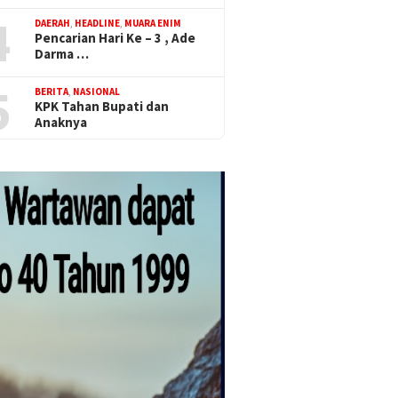
4
DAERAH
,
HEADLINE
,
MUARA ENIM
Pencarian Hari Ke – 3 , Ade
Darma …
5
BERITA
,
NASIONAL
KPK Tahan Bupati dan
Anaknya