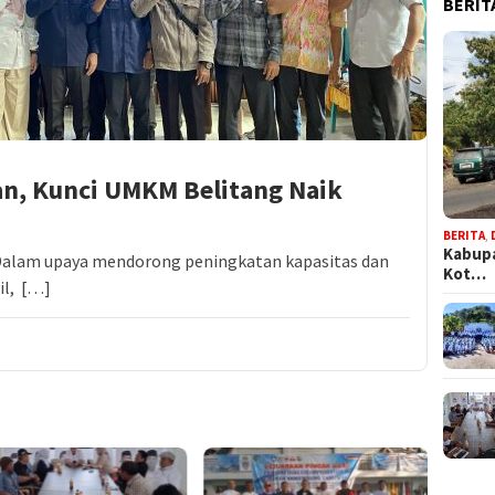
BERIT
an, Kunci UMKM Belitang Naik
BERITA
,
Kabupa
 Dalam upaya mendorong peningkatan kapasitas dan
Kot…
il, […]