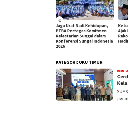
«
bupaten Muara Enim
Jaga Urat Nadi Kehidupan,
Ketu
bung Energi, Kota Yang
PTBA Pertegas Komitmen
Ajak
a Energi Justru
Kelestarian Sungai dalam
Rako
urangan Energi
Konferensi Sungai Indonesia
Hadi
2026
KATEGORI:
OKU TIMUR
BERITA
Cerd
Kel
SUMSE
penin