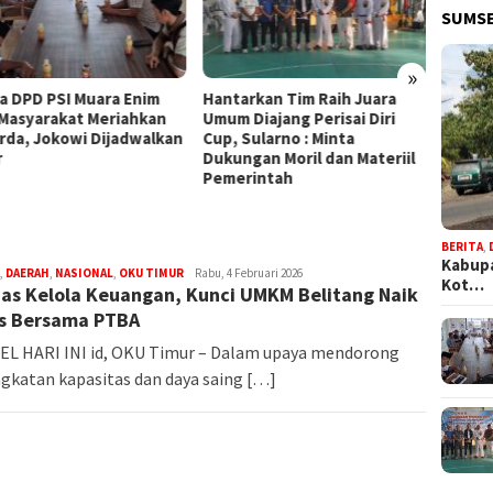
SUMSE
»
a DPD PSI Muara Enim
Hantarkan Tim Raih Juara
Keren!
 Masyarakat Meriahkan
Umum Diajang Perisai Diri
Siswa 
rda, Jokowi Dijadwalkan
Cup, Sularno : Minta
Raih J
r
Dukungan Moril dan Materiil
Cup
Pemerintah
BERITA
,
Kabupa
,
DAERAH
,
NASIONAL
,
OKU TIMUR
shi_admin
Rabu, 4 Februari 2026
Kot…
as Kelola Keuangan, Kunci UMKM Belitang Naik
as Bersama PTBA
L HARI INI id, OKU Timur – Dalam upaya mendorong
gkatan kapasitas dan daya saing […]