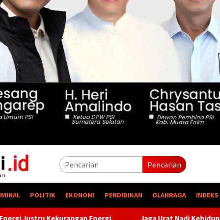
Pencarian
IMINAL
POLITIK
EKONOMI
PENDIDIKAN
OLAHRAGA
INDEKS
ergi
Jaga Urat Nadi Kehidupan, PTBA Pertegas Komitmen