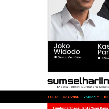
BERITA
NASIONAL
DAERAH
KR
im Lumbung Energi, Kota Yang Kaya Energi Justru Kekurangan En