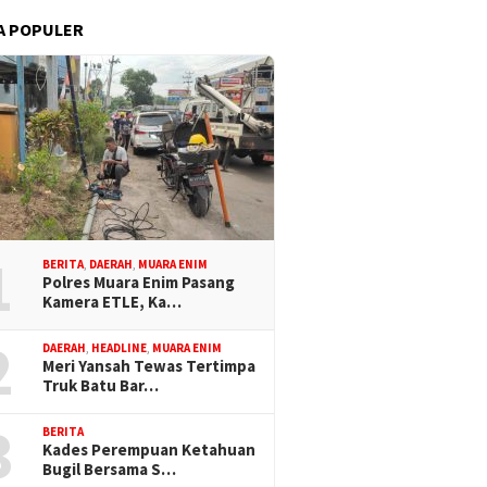
A POPULER
1
BERITA
,
DAERAH
,
MUARA ENIM
Polres Muara Enim Pasang
Kamera ETLE, Ka…
2
DAERAH
,
HEADLINE
,
MUARA ENIM
Meri Yansah Tewas Tertimpa
Truk Batu Bar…
3
BERITA
Kades Perempuan Ketahuan
Bugil Bersama S…