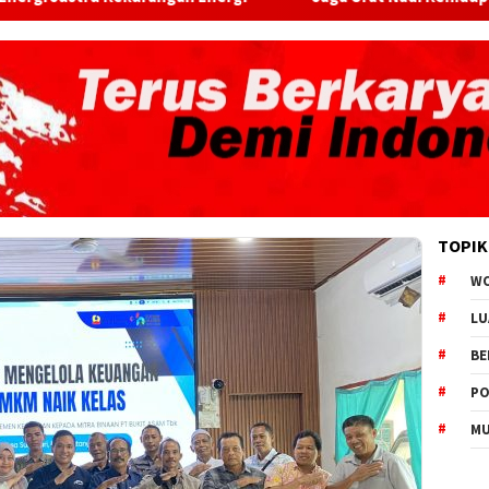
TOPIK
W
LU
BE
PO
MU