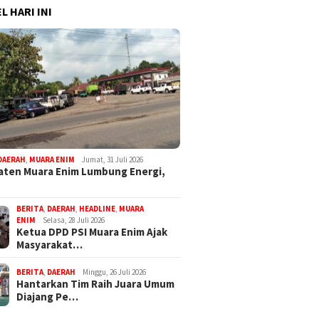
L HARI INI
, Rafif Bilal Lesmana,
Kabupaten Muara Enim
Jaga Ur
SMK Bukit Asam Ini
Lumbung Energi, Kota Yang
PTBA Pe
uara Diajang Perisai Diri
Kaya Energi Justru
Kelesta
Kekurangan Energi
Konfere
2026
DAERAH
,
MUARA ENIM
Jumat, 31 Juli 2026
ten Muara Enim Lumbung Energi,
BERITA
,
DAERAH
,
HEADLINE
,
MUARA
ENIM
Selasa, 28 Juli 2026
Ketua DPD PSI Muara Enim Ajak
Masyarakat…
BERITA
,
DAERAH
Minggu, 26 Juli 2026
Hantarkan Tim Raih Juara Umum
Diajang Pe…