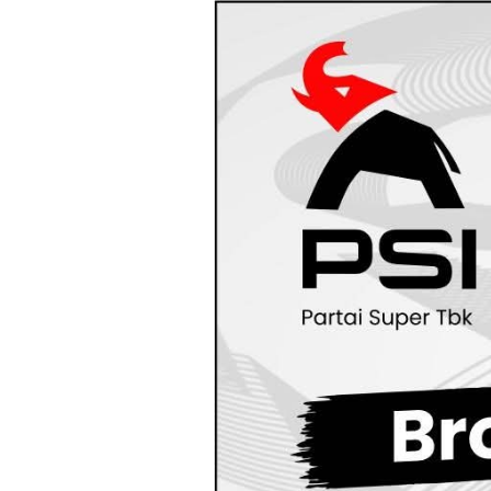
Loncat
ke
konten