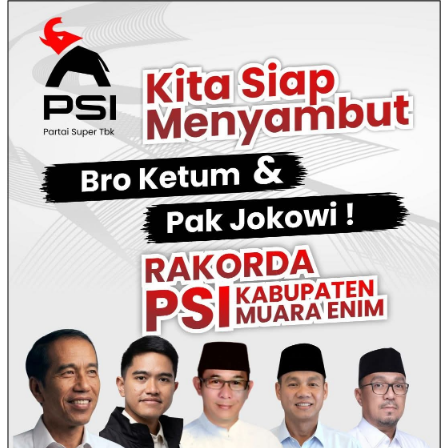
Loncat
ke
konten