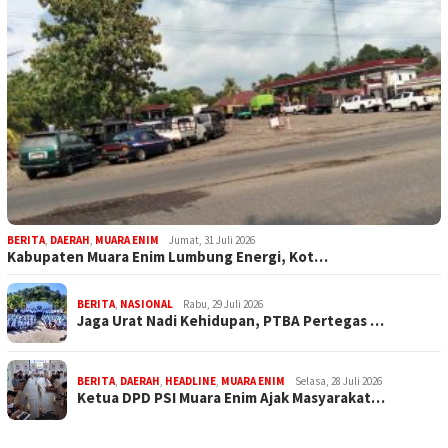
BERITA
,
DAERAH
,
MUARA ENIM
Jumat, 31 Juli 2026
Kabupaten Muara Enim Lumbung Energi, Kot…
BERITA
,
NASIONAL
Rabu, 29 Juli 2026
Jaga Urat Nadi Kehidupan, PTBA Pertegas …
BERITA
,
DAERAH
,
HEADLINE
,
MUARA ENIM
Selasa, 28 Juli 2026
Ketua DPD PSI Muara Enim Ajak Masyarakat…