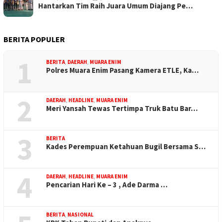
Hantarkan Tim Raih Juara Umum Diajang Pe…
BERITA POPULER
1
BERITA
,
DAERAH
,
MUARA ENIM
Polres Muara Enim Pasang Kamera ETLE, Ka…
2
DAERAH
,
HEADLINE
,
MUARA ENIM
Meri Yansah Tewas Tertimpa Truk Batu Bar…
3
BERITA
Kades Perempuan Ketahuan Bugil Bersama S…
4
DAERAH
,
HEADLINE
,
MUARA ENIM
Pencarian Hari Ke – 3 , Ade Darma …
BERITA
,
NASIONAL