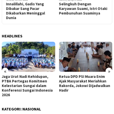
Selingkuh Dengan
KPK Geledah Gedung DPR
Karyawan Suami, Istri Otaki
Pembunuhan Suaminya
HEADLINES
«
»
Ketua DPD PSI Muara Enim
Hantarkan Tim Raih Juara
Ajak Masyarakat Meriahkan
Umum Diajang Perisai Diri
Rakorda, Jokowi Dijadwalkan
Cup, Sularno : Minta
Hadir
Dukungan Moril dan Materiil
Pemerintah
KATEGORI:
NASIONAL