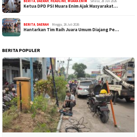
BERITA
,
DAERAH
,
HEADLINE
,
MUARA ENIM
Selasa, 28 Juli 2026
Ketua DPD PSI Muara Enim Ajak Masyarakat…
BERITA
,
DAERAH
Minggu, 26 Juli 2026
Hantarkan Tim Raih Juara Umum Diajang Pe…
BERITA POPULER