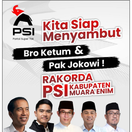
Loncat
ke
konten