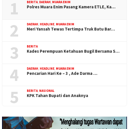
1
BERITA
,
DAERAH
,
MUARA ENIM
Polres Muara Enim Pasang Kamera ETLE, Ka…
2
DAERAH
,
HEADLINE
,
MUARA ENIM
Meri Yansah Tewas Tertimpa Truk Batu Bar…
3
BERITA
Kades Perempuan Ketahuan Bugil Bersama S…
4
DAERAH
,
HEADLINE
,
MUARA ENIM
Pencarian Hari Ke – 3 , Ade Darma …
5
BERITA
,
NASIONAL
KPK Tahan Bupati dan Anaknya