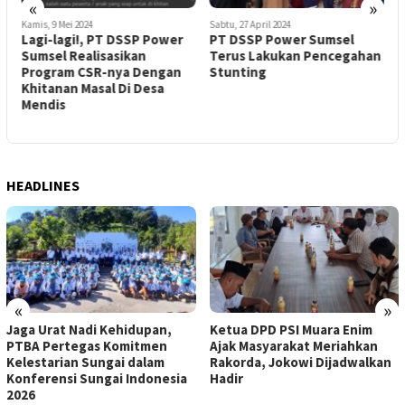
«
»
Kamis, 9 Mei 2024
Sabtu, 27 April 2024
K
Lagi-lagi!, PT DSSP Power
PT DSSP Power Sumsel
Sumsel Realisasikan
Terus Lakukan Pencegahan
Program CSR-nya Dengan
Stunting
Khitanan Masal Di Desa
Mendis
HEADLINES
«
»
Jaga Urat Nadi Kehidupan,
Ketua DPD PSI Muara Enim
PTBA Pertegas Komitmen
Ajak Masyarakat Meriahkan
Kelestarian Sungai dalam
Rakorda, Jokowi Dijadwalkan
Konferensi Sungai Indonesia
Hadir
2026