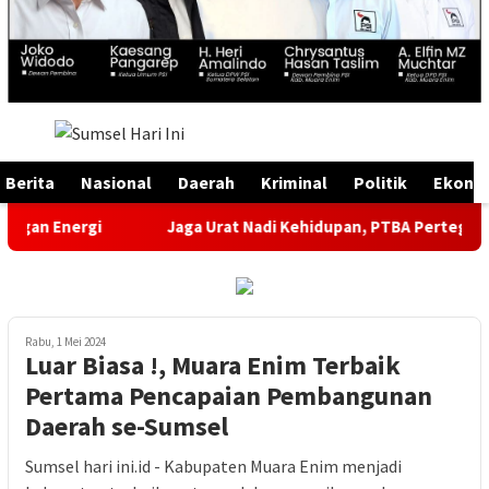
Menu
Mobile
Berita
Nasional
Daerah
Kriminal
Politik
Ekono
nergi
Jaga Urat Nadi Kehidupan, PTBA Pertegas Komitme
Rabu, 1 Mei 2024
Luar Biasa !, Muara Enim Terbaik
Pertama Pencapaian Pembangunan
Daerah se-Sumsel
Sumsel hari ini.id - Kabupaten Muara Enim menjadi