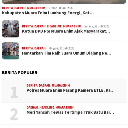
BERITA
,
DAERAH
,
MUARA ENIM
Jumat, 31 Juli 2026
Kabupaten Muara Enim Lumbung Energi, Kot…
BERITA
,
DAERAH
,
HEADLINE
,
MUARA ENIM
Selasa, 28 Juli 2026
Ketua DPD PSI Muara Enim Ajak Masyarakat…
BERITA
,
DAERAH
Minggu, 26 Juli 2026
Hantarkan Tim Raih Juara Umum Diajang Pe…
BERITA POPULER
1
BERITA
,
DAERAH
,
MUARA ENIM
Polres Muara Enim Pasang Kamera ETLE, Ka…
2
DAERAH
,
HEADLINE
,
MUARA ENIM
Meri Yansah Tewas Tertimpa Truk Batu Bar…