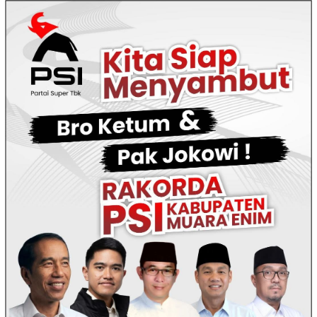
Loncat
ke
konten