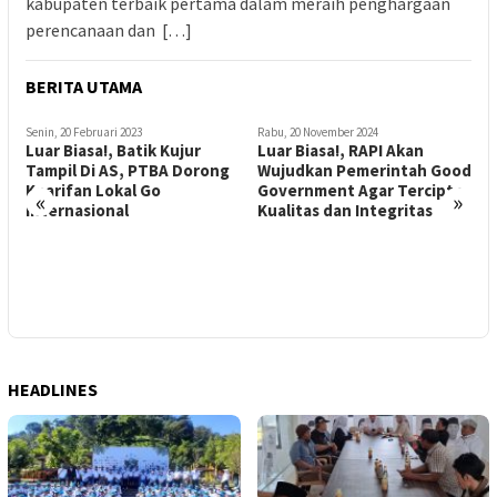
kabupaten terbaik pertama dalam meraih penghargaan
perencanaan dan […]
BERITA UTAMA
Senin, 20 Februari 2023
Rabu, 20 November 2024
S
Luar Biasa!, Batik Kujur
Luar Biasa!, RAPI Akan
L
Tampil Di AS, PTBA Dorong
Wujudkan Pemerintah Good
T
Kearifan Lokal Go
Government Agar Tercipta
«
»
Internasional
Kualitas dan Integritas
HEADLINES