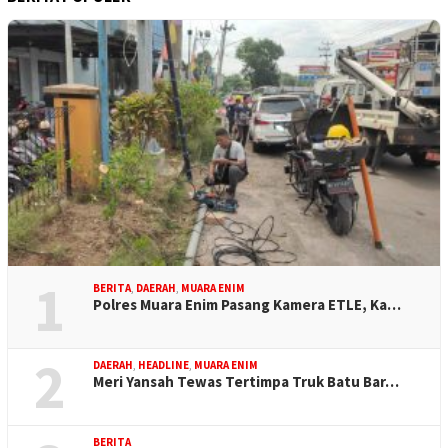
1
BERITA
,
DAERAH
,
MUARA ENIM
Polres Muara Enim Pasang Kamera ETLE, Ka…
2
DAERAH
,
HEADLINE
,
MUARA ENIM
Meri Yansah Tewas Tertimpa Truk Batu Bar…
BERITA