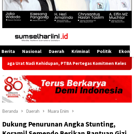
Menu
Mobile
Berita
Nasional
Daerah
Kriminal
Politik
Ekono
Nadi Kehidupan, PTBA Pertegas Komitmen Kelestarian Sungai dal
Beranda
Daerah
Muara Enim
Dukung Penurunan Angka Stunting,
Koramil Semendo Berikan Bantuan Gizi