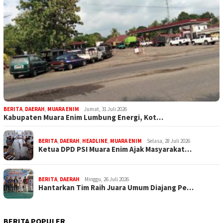
BERITA
,
DAERAH
,
MUARA ENIM
Jumat, 31 Juli 2026
Kabupaten Muara Enim Lumbung Energi, Kot…
BERITA
,
DAERAH
,
HEADLINE
,
MUARA ENIM
Selasa, 28 Juli 2026
Ketua DPD PSI Muara Enim Ajak Masyarakat…
BERITA
,
DAERAH
Minggu, 26 Juli 2026
Hantarkan Tim Raih Juara Umum Diajang Pe…
BERITA POPULER