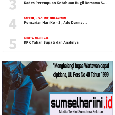
3
Kades Perempuan Ketahuan Bugil Bersama S…
4
DAERAH
,
HEADLINE
,
MUARA ENIM
Pencarian Hari Ke – 3 , Ade Darma …
5
BERITA
,
NASIONAL
KPK Tahan Bupati dan Anaknya