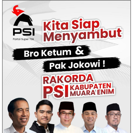
Loncat
ke
konten