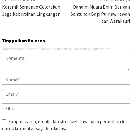
Navigasi
pos
Koramil Semendo Gelorakan
Dandim Muara Enim Berikan
Jaga Kebersihan Lingkungan
Santunan Bagi Purnawirawan
dan Warakauri
Tinggalkan Balasan
Alamat email Anda tidak akan dipublikasikan.
Ruas yang wajib ditandai
*
Simpan nama, email, dan situs web saya pada peramban ini
untuk komentar saya berikutnya.