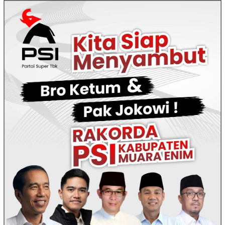
Loncat
ke
konten