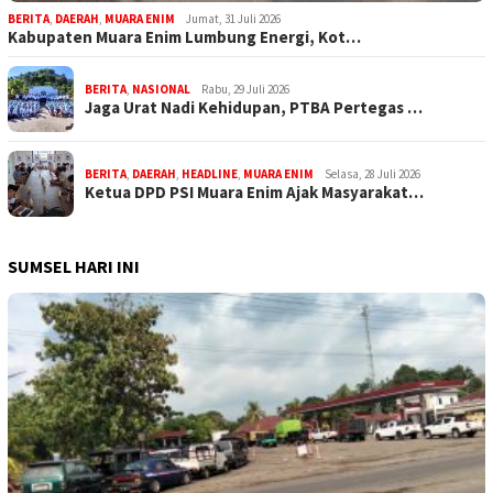
BERITA
,
DAERAH
,
MUARA ENIM
Jumat, 31 Juli 2026
Kabupaten Muara Enim Lumbung Energi, Kot…
BERITA
,
NASIONAL
Rabu, 29 Juli 2026
Jaga Urat Nadi Kehidupan, PTBA Pertegas …
BERITA
,
DAERAH
,
HEADLINE
,
MUARA ENIM
Selasa, 28 Juli 2026
Ketua DPD PSI Muara Enim Ajak Masyarakat…
SUMSEL HARI INI