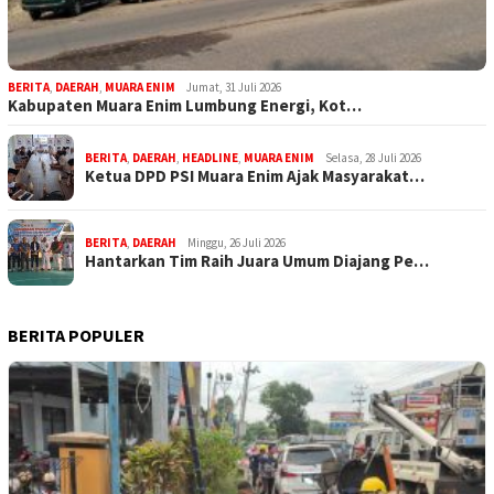
BERITA
,
DAERAH
,
MUARA ENIM
Jumat, 31 Juli 2026
Kabupaten Muara Enim Lumbung Energi, Kot…
BERITA
,
DAERAH
,
HEADLINE
,
MUARA ENIM
Selasa, 28 Juli 2026
Ketua DPD PSI Muara Enim Ajak Masyarakat…
BERITA
,
DAERAH
Minggu, 26 Juli 2026
Hantarkan Tim Raih Juara Umum Diajang Pe…
BERITA POPULER