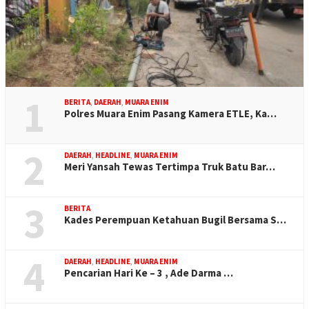
1
BERITA
,
DAERAH
,
MUARA ENIM
Polres Muara Enim Pasang Kamera ETLE, Ka…
2
DAERAH
,
HEADLINE
,
MUARA ENIM
Meri Yansah Tewas Tertimpa Truk Batu Bar…
3
BERITA
Kades Perempuan Ketahuan Bugil Bersama S…
4
DAERAH
,
HEADLINE
,
MUARA ENIM
Pencarian Hari Ke – 3 , Ade Darma …