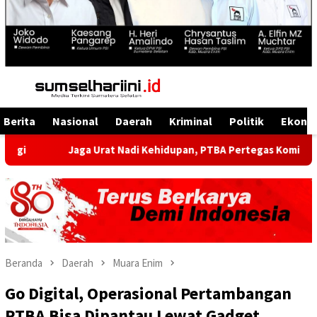
Menu
Mobile
Berita
Nasional
Daerah
Kriminal
Politik
Ekono
ga Urat Nadi Kehidupan, PTBA Pertegas Komitmen Kelestarian Su
Beranda
Daerah
Muara Enim
Go Digital, Operasional Pertambangan
PTBA Bisa Dipantau Lewat Gadget