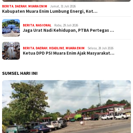
BERITA
,
DAERAH
,
MUARA ENIM
Jumat, 31 Juli 2026
Kabupaten Muara Enim Lumbung Energi, Kot…
BERITA
,
NASIONAL
Rabu, 29 Juli 2026
Jaga Urat Nadi Kehidupan, PTBA Pertegas …
BERITA
,
DAERAH
,
HEADLINE
,
MUARA ENIM
Selasa, 28 Juli 2026
Ketua DPD PSI Muara Enim Ajak Masyarakat…
SUMSEL HARI INI