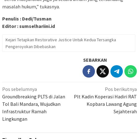
masalah hukum,” tukasnya.
Penulis : Dedi/Tusman
Editor : sumselhariini.id
Kejari Tetapkan Restorative Justice Untuk Kedua Tersangka
Pengeroyokan Dibebaskan
SEBARKAN
Navigasi
Pos sebelumnya
Pos berikutnya
pos
Groundbreaking PLTS di Jalan
Plt Kadin Koperasi Hadiri RAT
Tol Bali Mandara, Wujudkan
Kopbara Lawang Agung
Infrastruktur Ramah
Sejahterah
Lingkungan