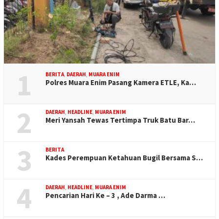
1
BERITA
,
DAERAH
,
MUARA ENIM
Polres Muara Enim Pasang Kamera ETLE, Ka…
2
DAERAH
,
HEADLINE
,
MUARA ENIM
Meri Yansah Tewas Tertimpa Truk Batu Bar…
3
BERITA
Kades Perempuan Ketahuan Bugil Bersama S…
4
DAERAH
,
HEADLINE
,
MUARA ENIM
Pencarian Hari Ke – 3 , Ade Darma …