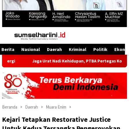
Menu
Mobile
Berita
Nasional
Daerah
Kriminal
Politik
Ekono
Jaga Urat Nadi Kehidupan, PTBA Pertegas Komitmen Kelestari
Beranda
Daerah
Muara Enim
Kejari Tetapkan Restorative Justice
Untuk Kedua Tersangka Pengeroyokan