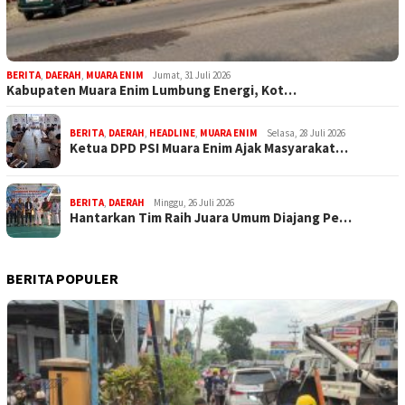
BERITA
,
DAERAH
,
MUARA ENIM
Jumat, 31 Juli 2026
Kabupaten Muara Enim Lumbung Energi, Kot…
BERITA
,
DAERAH
,
HEADLINE
,
MUARA ENIM
Selasa, 28 Juli 2026
Ketua DPD PSI Muara Enim Ajak Masyarakat…
BERITA
,
DAERAH
Minggu, 26 Juli 2026
Hantarkan Tim Raih Juara Umum Diajang Pe…
BERITA POPULER