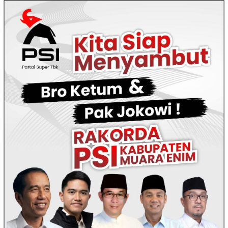
Loncat
ke
konten