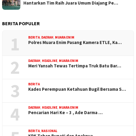
Hantarkan Tim Raih Juara Umum Diajang Pe…
BERITA POPULER
1
BERITA
,
DAERAH
,
MUARA ENIM
Polres Muara Enim Pasang Kamera ETLE, Ka…
2
DAERAH
,
HEADLINE
,
MUARA ENIM
Meri Yansah Tewas Tertimpa Truk Batu Bar…
3
BERITA
Kades Perempuan Ketahuan Bugil Bersama S…
4
DAERAH
,
HEADLINE
,
MUARA ENIM
Pencarian Hari Ke – 3 , Ade Darma …
BERITA
,
NASIONAL
KPK Tahan Bupati dan Anaknya