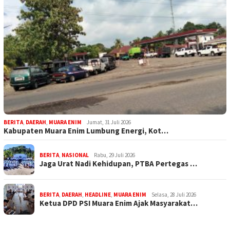
BERITA
,
DAERAH
,
MUARA ENIM
Jumat, 31 Juli 2026
Kabupaten Muara Enim Lumbung Energi, Kot…
BERITA
,
NASIONAL
Rabu, 29 Juli 2026
Jaga Urat Nadi Kehidupan, PTBA Pertegas …
BERITA
,
DAERAH
,
HEADLINE
,
MUARA ENIM
Selasa, 28 Juli 2026
Ketua DPD PSI Muara Enim Ajak Masyarakat…