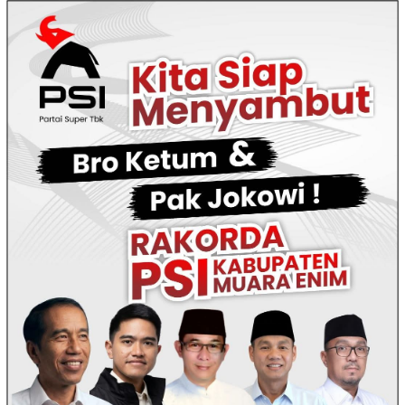
Loncat
ke
konten