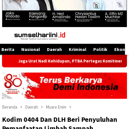
Menu
Mobile
Berita
Nasional
Daerah
Kriminal
Politik
Ekono
aga Urat Nadi Kehidupan, PTBA Pertegas Komitmen Kelestarian S
Beranda
Daerah
Muara Enim
Kodim 0404 Dan DLH Beri Penyuluhan
Pemanfaatan Limbah Sampah