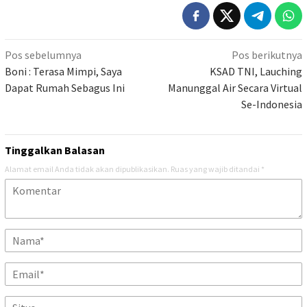
Navigasi
Pos sebelumnya
Pos berikutnya
pos
Boni : Terasa Mimpi, Saya
KSAD TNI, Lauching
Dapat Rumah Sebagus Ini
Manunggal Air Secara Virtual
Se-Indonesia
Tinggalkan Balasan
Alamat email Anda tidak akan dipublikasikan.
Ruas yang wajib ditandai
*