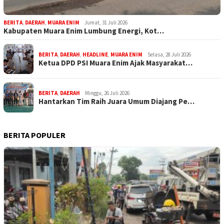
BERITA
,
DAERAH
,
MUARA ENIM
Jumat, 31 Juli 2026
Kabupaten Muara Enim Lumbung Energi, Kot…
BERITA
,
DAERAH
,
HEADLINE
,
MUARA ENIM
Selasa, 28 Juli 2026
Ketua DPD PSI Muara Enim Ajak Masyarakat…
BERITA
,
DAERAH
Minggu, 26 Juli 2026
Hantarkan Tim Raih Juara Umum Diajang Pe…
BERITA POPULER