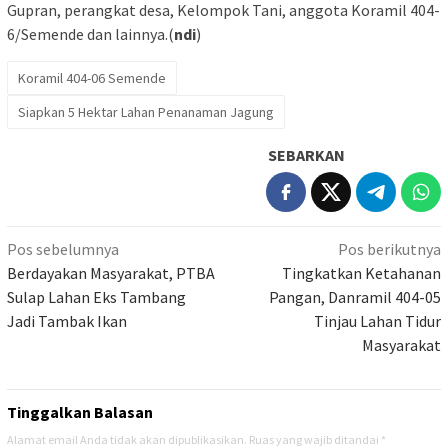
Gupran, perangkat desa, Kelompok Tani, anggota Koramil 404-
6/Semende dan lainnya.(
ndi
)
Koramil 404-06 Semende
Siapkan 5 Hektar Lahan Penanaman Jagung
SEBARKAN
Navigasi
Pos sebelumnya
Pos berikutnya
pos
Berdayakan Masyarakat, PTBA
Tingkatkan Ketahanan
Sulap Lahan Eks Tambang
Pangan, Danramil 404-05
Jadi Tambak Ikan
Tinjau Lahan Tidur
Masyarakat
Tinggalkan Balasan
Alamat email Anda tidak akan dipublikasikan.
Ruas yang wajib ditandai
*