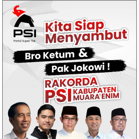
Loncat
ke
konten