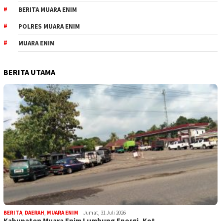
BERITA MUARA ENIM
POLRES MUARA ENIM
MUARA ENIM
BERITA UTAMA
BERITA
,
DAERAH
,
MUARA ENIM
Jumat, 31 Juli 2026
Kabupaten Muara Enim Lumbung Energi, Kot…