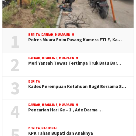
1
BERITA
,
DAERAH
,
MUARA ENIM
Polres Muara Enim Pasang Kamera ETLE, Ka…
2
DAERAH
,
HEADLINE
,
MUARA ENIM
Meri Yansah Tewas Tertimpa Truk Batu Bar…
3
BERITA
Kades Perempuan Ketahuan Bugil Bersama S…
4
DAERAH
,
HEADLINE
,
MUARA ENIM
Pencarian Hari Ke – 3 , Ade Darma …
5
BERITA
,
NASIONAL
KPK Tahan Bupati dan Anaknya