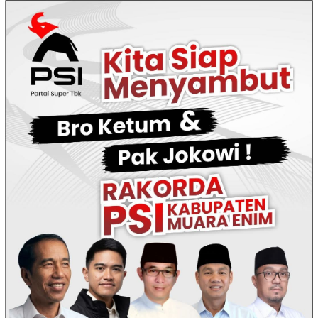
Loncat
ke
konten