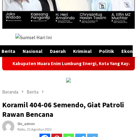
Menu
Mobile
Berita
Nasional
Daerah
Kriminal
Politik
Ekono
bupaten Muara Enim Lumbung Energi, Kota Yang Kaya Energi Jus
Beranda
Berita
Koramil 404-06 Semendo, Giat Patroli
Rawan Bencana
Shi_admin
Rabu, 31 Agustus 2022