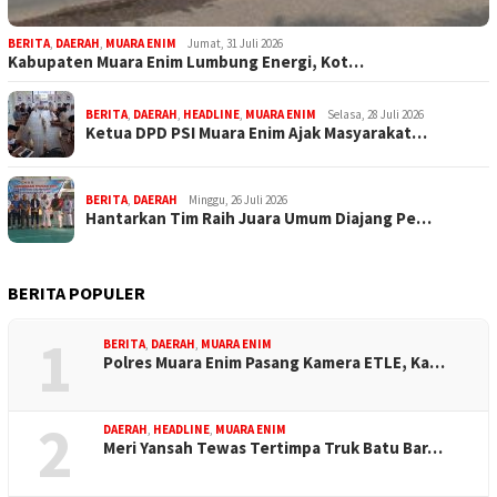
BERITA
,
DAERAH
,
MUARA ENIM
Jumat, 31 Juli 2026
Kabupaten Muara Enim Lumbung Energi, Kot…
BERITA
,
DAERAH
,
HEADLINE
,
MUARA ENIM
Selasa, 28 Juli 2026
Ketua DPD PSI Muara Enim Ajak Masyarakat…
BERITA
,
DAERAH
Minggu, 26 Juli 2026
Hantarkan Tim Raih Juara Umum Diajang Pe…
BERITA POPULER
1
BERITA
,
DAERAH
,
MUARA ENIM
Polres Muara Enim Pasang Kamera ETLE, Ka…
2
DAERAH
,
HEADLINE
,
MUARA ENIM
Meri Yansah Tewas Tertimpa Truk Batu Bar…