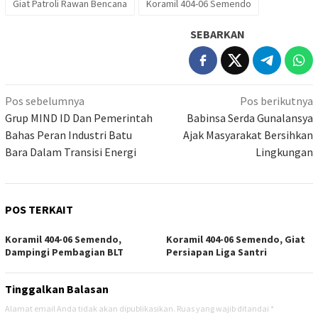
Giat Patroli Rawan Bencana
Koramil 404-06 Semendo
SEBARKAN
Navigasi
Pos sebelumnya
Pos berikutnya
pos
Grup MIND ID Dan Pemerintah
Babinsa Serda Gunalansya
Bahas Peran Industri Batu
Ajak Masyarakat Bersihkan
Bara Dalam Transisi Energi
Lingkungan
POS TERKAIT
Koramil 404-06 Semendo,
Koramil 404-06 Semendo, Giat
Dampingi Pembagian BLT
Persiapan Liga Santri
Tinggalkan Balasan
Alamat email Anda tidak akan dipublikasikan.
Ruas yang wajib ditandai
*