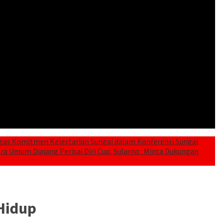
gas Komitmen Kelestarian Sungai dalam Konferensi Sungai
a Umum Diajang Perisai Diri Cup, Sularno : Minta Dukungan
Hidup