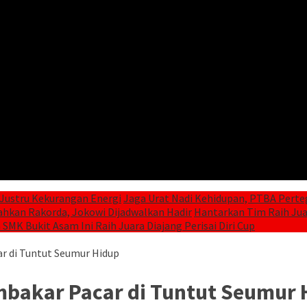
Justru Kekurangan Energi
Jaga Urat Nadi Kehidupan, PTBA Perte
ahkan Rakorda, Jokowi Dijadwalkan Hadir
Hantarkan Tim Raih Juar
 SMK Bukit Asam Ini Raih Juara Diajang Perisai Diri Cup
r di Tuntut Seumur Hidup
mbakar Pacar di Tuntut Seumur 