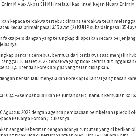
ara Enim M Alex Akbar SH MH melalui Kasi Intel Kejari Muara Enim
rikan kepada terdakwa tersebut dimana terdakwa telah melangga
tau kedua primair pasal 355 ayat (2) KUHP subsidair pasal 354 ay
 fakta persidangan yang terungkap dilaporkan secara berjenjang
jelasnya.
ngkap perkara tersebut, bermula dari terdakwa saat menjalin hu
tanggal 10 Maret 2022 terdakwa yang tidak terima di tinggalkan
si 1,5 liter dan korek api gas yang telah disiapkan.
engan bensin lalu menyalakan korek api dilantai yang basah k
besar 68,5% sempat dilarikan ke rumah sakit, namun kemudian ko
l 16 Agustus 2022 dengan agenda pembacaan pembelaan (pledoi) ol
epada keluarga korban ,” tukasnya.
an sangat keberatan dengan adanya tuntutan yang di berikan ol
aik yang tidak juga di pertimbangkan oleh Tim JPU Muara Enim.