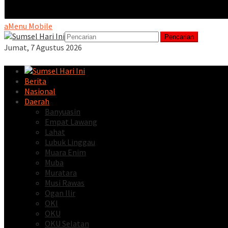
Menu Mobile
Pencarian
Jumat, 7 Agustus 2026
Berita
Nasional
Daerah
Banyuasin
Empat Lawang
Lahat
Lubuk Linggau
Muara Enim
Muba
Muratara
Musi Rawas
Ogan Ilir
OKI
OKU
OKU Selatan