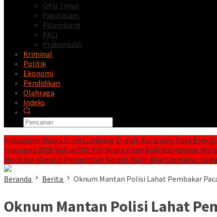
OKU Timur
Pagaralam
Palembang
PALI
Prabumulih
Kriminal
Politik
Ekonomi
Pendidikan
Olahraga
Indeks
Kabupaten Muara Enim Lumbung Energi, Kota Yang Kaya Energi 
Indonesia 2026
Ketua DPD PSI Muara Enim Ajak Masyarakat Meri
Moril dan Materiil Pemerintah
Keren!, Rafif Bilal Lesmana, Siswa
Beranda
Berita
Oknum Mantan Polisi Lahat Pembakar Paca
Oknum Mantan Polisi Lahat Pe