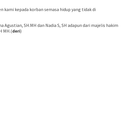
ien kami kepada korban semasa hidup yang tidak di
tha Agustian, SH.MH dan Nadia S, SH adapun dari majelis hakim
SH MH.(
deri
)