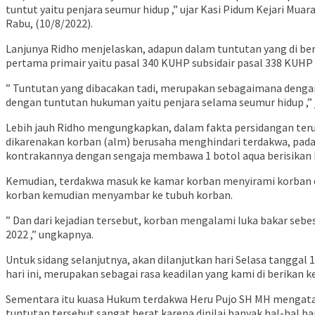
tuntut yaitu penjara seumur hidup ,” ujar Kasi Pidum Kejari Mu
Rabu, (10/8/2022).
Lanjunya Ridho menjelaskan, adapun dalam tuntutan yang di be
pertama primair yaitu pasal 340 KUHP subsidair pasal 338 KUHP a
” Tuntutan yang dibacakan tadi, merupakan sebagaimana dengan
dengan tuntutan hukuman yaitu penjara selama seumur hidup ,” 
Lebih jauh Ridho mengungkapkan, dalam fakta persidangan teru
dikarenakan korban (alm) berusaha menghindari terdakwa, pada 
kontrakannya dengan sengaja membawa 1 botol aqua berisikan ben
Kemudian, terdakwa masuk ke kamar korban menyirami korban d
korban kemudian menyambar ke tubuh korban.
” Dan dari kejadian tersebut, korban mengalami luka bakar se
2022 ,” ungkapnya.
Untuk sidang selanjutnya, akan dilanjutkan hari Selasa tangga
hari ini, merupakan sebagai rasa keadilan yang kami di berikan k
Sementara itu kuasa Hukum terdakwa Heru Pujo SH MH mengatak
tuntutan tersebut sangat berat karena dinilai banyak hal-hal b