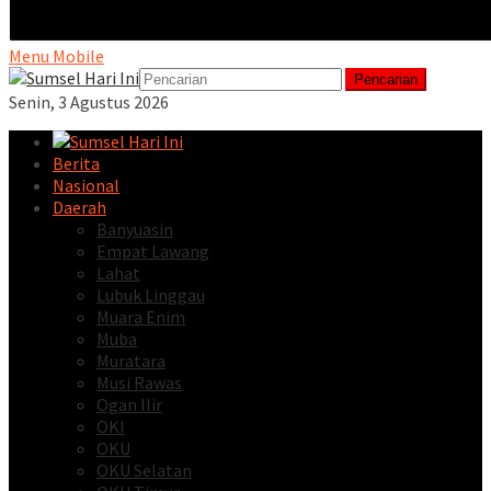
Menu Mobile
Pencarian
Senin, 3 Agustus 2026
Berita
Nasional
Daerah
Banyuasin
Empat Lawang
Lahat
Lubuk Linggau
Muara Enim
Muba
Muratara
Musi Rawas
Ogan Ilir
OKI
OKU
OKU Selatan