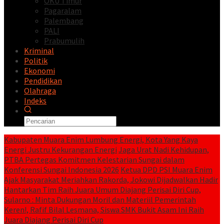
OKU Timur
Pagaralam
Palembang
PALI
Prabumulih
Kriminal
Politik
Ekonomi
Pendidikan
Olahraga
Indeks
Kabupaten Muara Enim Lumbung Energi, Kota Yang Kaya
Energi Justru Kekurangan Energi
Jaga Urat Nadi Kehidupan,
PTBA Pertegas Komitmen Kelestarian Sungai dalam
Konferensi Sungai Indonesia 2026
Ketua DPD PSI Muara Enim
Ajak Masyarakat Meriahkan Rakorda, Jokowi Dijadwalkan Hadir
Hantarkan Tim Raih Juara Umum Diajang Perisai Diri Cup,
Sularno : Minta Dukungan Moril dan Materiil Pemerintah
Keren!, Rafif Bilal Lesmana, Siswa SMK Bukit Asam Ini Raih
Juara Diajang Perisai Diri Cup