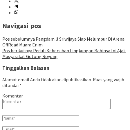
Navigasi pos
Pos sebelumnya
Pangdam ll Sriwijaya Siap Melumpur Di Arena
OffRoad Muara Enim
Pos berikutnya
Peduli Kebersihan Lingkungan Babinsa Ini Ajak
Masyarakat Gotong Royong
Tinggalkan Balasan
Alamat email Anda tidak akan dipublikasikan.
Ruas yang wajib
ditandai
*
Komentar