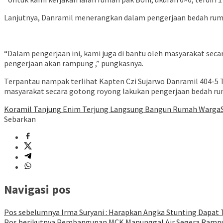
Lanjutnya, Danramil menerangkan dalam pengerjaan bedah rumah
“Dalam pengerjaan ini, kami juga di bantu oleh masyarakat seca
pengerjaan akan rampung ,” pungkasnya.
Terpantau nampak terlihat Kapten Czi Sujarwo Danramil 404-5 Ta
masyarakat secara gotong royong lakukan pengerjaan bedah ru
Koramil Tanjung Enim Terjung Langsung Bangun Rumah Warga
Sebarkan
Navigasi pos
Pos sebelumnya
Irma Suryani : Harapkan Angka Stunting Dapat 
Pos berikutnya
Pembangunan MCK Manunggal Air Segera Ramp