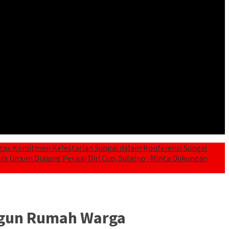
gas Komitmen Kelestarian Sungai dalam Konferensi Sungai
a Umum Diajang Perisai Diri Cup, Sularno : Minta Dukungan
ngun Rumah Warga