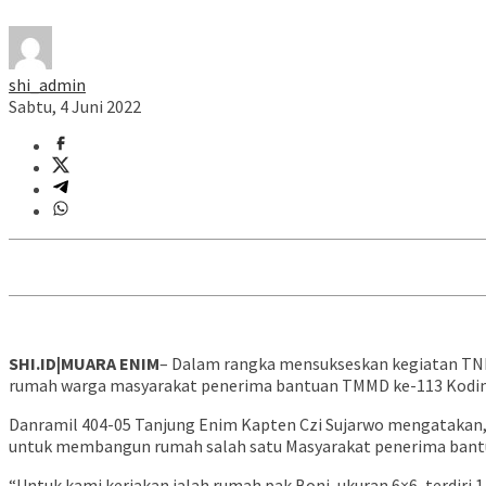
shi_admin
Sabtu, 4 Juni 2022
SHI.ID|MUARA ENIM
– Dalam rangka mensukseskan kegiatan TN
rumah warga masyarakat penerima bantuan TMMD ke-113 Kodim M
Danramil 404-05 Tanjung Enim Kapten Czi Sujarwo mengatakan,
untuk membangun rumah salah satu Masyarakat penerima bantu
“Untuk kami kerjakan ialah rumah pak Boni, ukuran 6×6, terdiri 