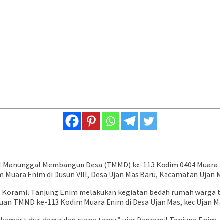
I Manunggal Membangun Desa (TMMD) ke-113 Kodim 0404 Muara E
uara Enim di Dusun VIII, Desa Ujan Mas Baru, Kecamatan Ujan M
 Koramil Tanjung Enim melakukan kegiatan bedah rumah warga t
an TMMD ke-113 Kodim Muara Enim di Desa Ujan Mas, kec Ujan M
1 kamar tidur, dapur dan ruang tamu,” ujar Danramil Tanjung Enim.