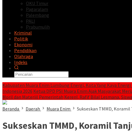
OKU Timur
Pagaralam
Palembang
PALI
Prabumulih
Kriminal
Politik
Ekonomi
Pendidikan
Olahraga
Indeks
Kabupaten Muara Enim Lumbung Energi, Kota Yang Kaya Energi 
Indonesia 2026
Ketua DPD PSI Muara Enim Ajak Masyarakat Meri
Moril dan Materiil Pemerintah
Keren!, Rafif Bilal Lesmana, Siswa
Beranda
Daerah
Muara Enim
Sukseskan TMMD, Koramil 
Sukseskan TMMD, Koramil Tan