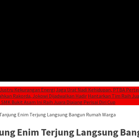
Justru Kekurangan Energi
Jaga Urat Nadi Kehidupan, PTBA Perte
ahkan Rakorda, Jokowi Dijadwalkan Hadir
Hantarkan Tim Raih Juar
 SMK Bukit Asam Ini Raih Juara Diajang Perisai Diri Cup
Tanjung Enim Terjung Langsung Bangun Rumah Warga
jung Enim Terjung Langsung Ba