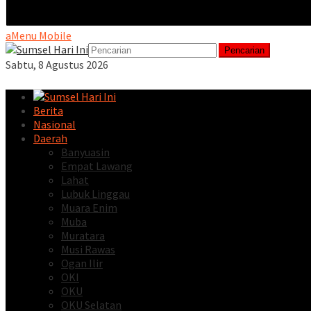
Menu Mobile
Pencarian
Sabtu, 8 Agustus 2026
Berita
Nasional
Daerah
Banyuasin
Empat Lawang
Lahat
Lubuk Linggau
Muara Enim
Muba
Muratara
Musi Rawas
Ogan Ilir
OKI
OKU
OKU Selatan