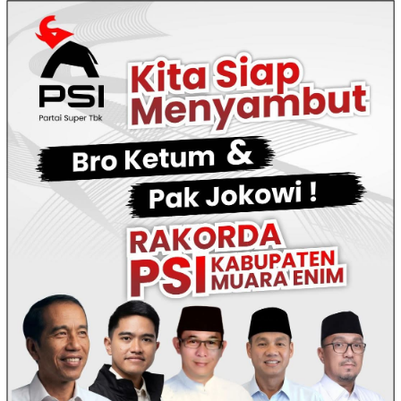
Loncat
ke
konten