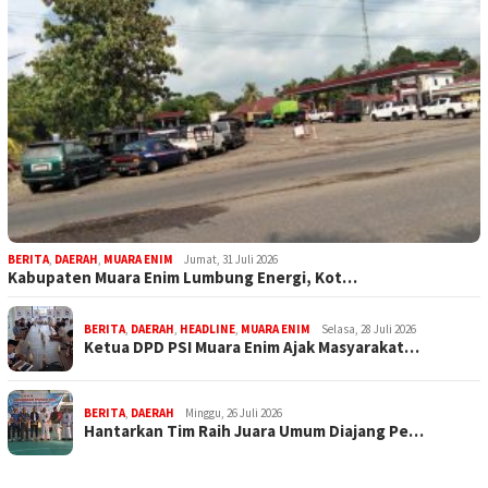
BERITA
,
DAERAH
,
MUARA ENIM
Jumat, 31 Juli 2026
Kabupaten Muara Enim Lumbung Energi, Kot…
BERITA
,
DAERAH
,
HEADLINE
,
MUARA ENIM
Selasa, 28 Juli 2026
Ketua DPD PSI Muara Enim Ajak Masyarakat…
BERITA
,
DAERAH
Minggu, 26 Juli 2026
Hantarkan Tim Raih Juara Umum Diajang Pe…