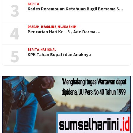
3
BERITA
Kades Perempuan Ketahuan Bugil Bersama S…
4
DAERAH
,
HEADLINE
,
MUARA ENIM
Pencarian Hari Ke – 3 , Ade Darma …
5
BERITA
,
NASIONAL
KPK Tahan Bupati dan Anaknya