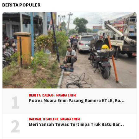
BERITA POPULER
1
BERITA
,
DAERAH
,
MUARA ENIM
Polres Muara Enim Pasang Kamera ETLE, Ka…
2
DAERAH
,
HEADLINE
,
MUARA ENIM
Meri Yansah Tewas Tertimpa Truk Batu Bar…