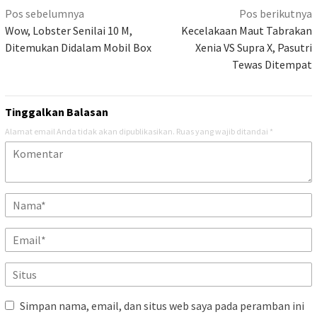
Navigasi
Pos sebelumnya
Pos berikutnya
pos
Wow, Lobster Senilai 10 M,
Kecelakaan Maut Tabrakan
Ditemukan Didalam Mobil Box
Xenia VS Supra X, Pasutri
Tewas Ditempat
Tinggalkan Balasan
Alamat email Anda tidak akan dipublikasikan.
Ruas yang wajib ditandai
*
Simpan nama, email, dan situs web saya pada peramban ini