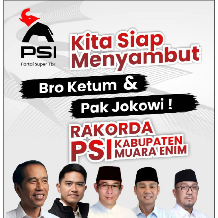
Loncat
ke
konten