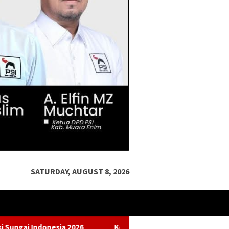
SATURDAY, AUGUST 8, 2026
Ketua DPD PSI Muara Enim Ajak Masyarakat Meriahkan Rakorda,