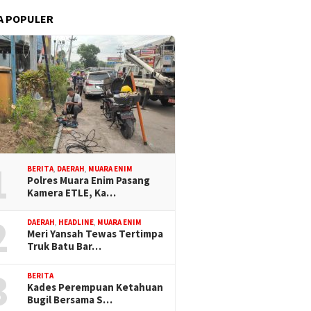
A POPULER
1
BERITA
,
DAERAH
,
MUARA ENIM
Polres Muara Enim Pasang
Kamera ETLE, Ka…
2
DAERAH
,
HEADLINE
,
MUARA ENIM
Meri Yansah Tewas Tertimpa
Truk Batu Bar…
3
BERITA
Kades Perempuan Ketahuan
Bugil Bersama S…