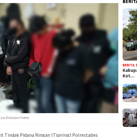
BERIT
BERITA
,
Kabupa
Kot…
azia Didalam Hotel.
it Tindak Pidana Ringan (Tipiring) Polrestabes