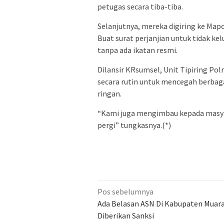
petugas secara tiba-tiba.
Selanjutnya, mereka digiring ke Mapo
Buat surat perjanjian untuk tidak ke
tanpa ada ikatan resmi.
Dilansir KRsumsel, Unit Tipiring Po
secara rutin untuk mencegah berbaga
ringan.
“Kami juga mengimbau kepada masya
pergi” tungkasnya.(*)
Navigasi
Pos sebelumnya
pos
Ada Belasan ASN Di Kabupaten Muar
Diberikan Sanksi