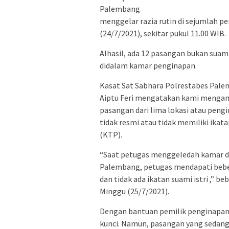
Palembang
menggelar razia rutin di sejumlah 
(24/7/2021), sekitar pukul 11.00 WIB.
Alhasil, ada 12 pasangan bukan suam
didalam kamar penginapan.
Kasat Sat Sabhara Polrestabes Pale
Aiptu Feri mengatakan kami menga
pasangan dari lima lokasi atau pen
tidak resmi atau tidak memiliki ika
(KTP).
“Saat petugas menggeledah kamar d
Palembang, petugas mendapati bebe
dan tidak ada ikatan suami istri ,” be
Minggu (25/7/2021).
Dengan bantuan pemilik penginapa
kunci. Namun, pasangan yang sedang