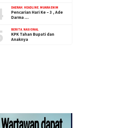
4
DAERAH
,
HEADLINE
,
MUARA ENIM
Pencarian Hari Ke – 3 , Ade
Darma …
5
BERITA
,
NASIONAL
KPK Tahan Bupati dan
Anaknya