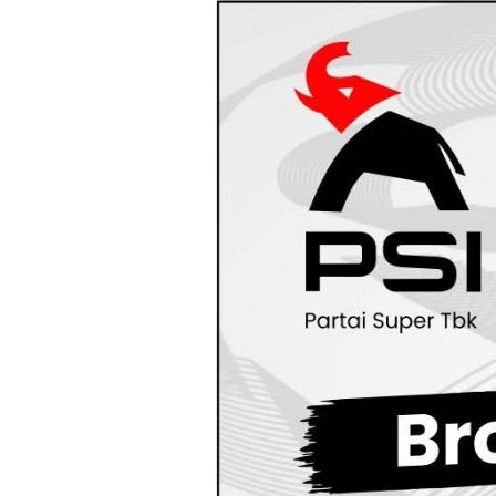
Loncat
ke
konten