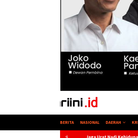
BERITA
NASIONAL
DAERAH
KR
gi
Jaga Urat Nadi Kehidupan, PTBA Pertegas Komitmen Ke