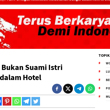
TOPIK
W
 Bukan Suami Istri
LU
idalam Hotel
BE
PO
MU