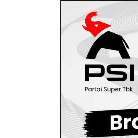
Loncat
ke
konten