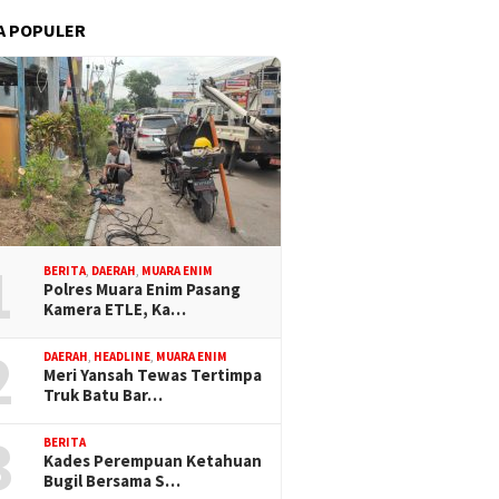
A POPULER
1
BERITA
,
DAERAH
,
MUARA ENIM
Polres Muara Enim Pasang
Kamera ETLE, Ka…
2
DAERAH
,
HEADLINE
,
MUARA ENIM
Meri Yansah Tewas Tertimpa
Truk Batu Bar…
3
BERITA
Kades Perempuan Ketahuan
Bugil Bersama S…