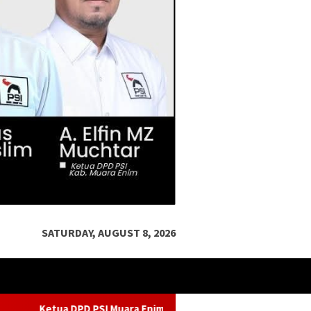
SATURDAY, AUGUST 8, 2026
 Enim Ajak Masyarakat Meriahkan Rakorda, Jokowi Dijadwalkan Ha