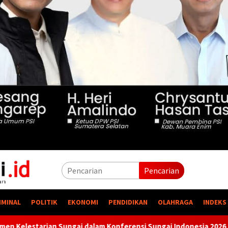
Pencarian
IMINAL
POLITIK
EKONOMI
PENDIDIKAN
OLAHRAGA
INDEKS
m Konferensi Sungai Indonesia 2026
Ketua DPD PSI Muara