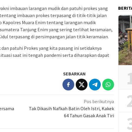
BERIT
yakni imbauan larangan mudik dan patuhi prokes yang
ntang imbauan prokes terpasang di titik-titik jalan
o Kapolres Muara Enim tentang larangan mudik
tas sumatera Tanjung Enim yang sering terlihat keramaian,
idul terpasang di persimpangan jalan titik keramaian.
 dan patuhi Prokes yang kita pasang ini setidaknya
ituasi saat ini tengah pandemi serta diharapkan dapat
SEBARKAN
Pos berikutnya
Bersama
Tak Dikasih Nafkah Batin Oleh Istri, Kakek
64 Tahun Gasak Anak Tiri