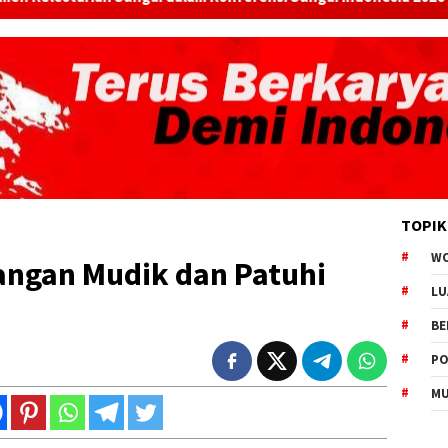
TOPIK
W
angan Mudik dan Patuhi
LU
BE
PO
MU