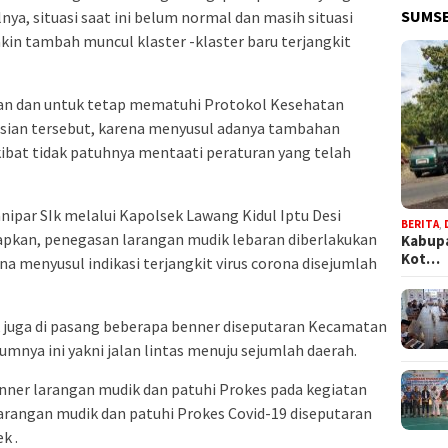
SUMSE
ya, situasi saat ini belum normal dan masih situasi
kin tambah muncul klaster -klaster baru terjangkit
ran dan untuk tetap mematuhi Protokol Kesehatan
lisian tersebut, karena menyusul adanya tambahan
kibat tidak patuhnya mentaati peraturan yang telah
ipar SIk melalui Kapolsek Lawang Kidul Iptu Desi
BERITA
,
apkan, penegasan larangan mudik lebaran diberlakukan
Kabupa
Kot…
a menyusul indikasi terjangkit virus corona disejumlah
 juga di pasang beberapa benner diseputaran Kecamatan
mnya ini yakni jalan lintas menuju sejumlah daerah.
Benner larangan mudik dan patuhi Prokes pada kegiatan
larangan mudik dan patuhi Prokes Covid-19 diseputaran
k .