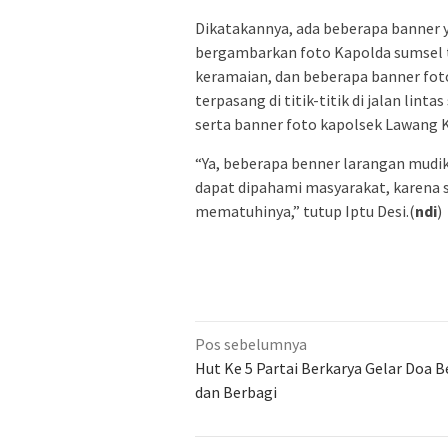
Dikatakannya, ada beberapa banner 
bergambarkan foto Kapolda sumsel te
keramaian, dan beberapa banner fot
terpasang di titik-titik di jalan lin
serta banner foto kapolsek Lawang K
“Ya, beberapa benner larangan mudik
dapat dipahami masyarakat, karena s
mematuhinya,” tutup Iptu Desi.(
ndi
)
Navigasi
Pos sebelumnya
pos
Hut Ke 5 Partai Berkarya Gelar Doa 
dan Berbagi