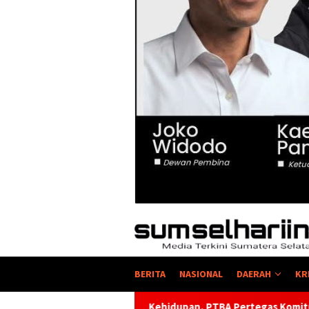
BERITA
NASIONAL
DAERAH
KR
adi Kehidupan, PTBA Pertegas Komitmen Kelestarian Sungai dala