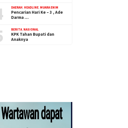
4
DAERAH
,
HEADLINE
,
MUARA ENIM
Pencarian Hari Ke – 3 , Ade
Darma …
5
BERITA
,
NASIONAL
KPK Tahan Bupati dan
Anaknya