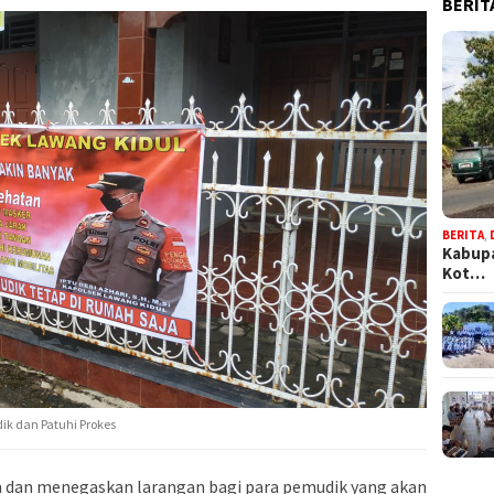
BERIT
BERITA
,
Kabupa
Kot…
ik dan Patuhi Prokes
dan menegaskan larangan bagi para pemudik yang akan