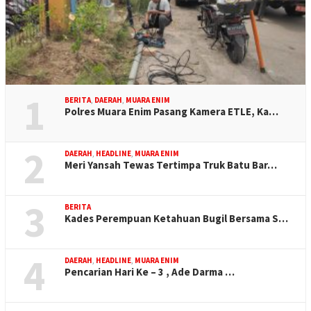
1
BERITA
,
DAERAH
,
MUARA ENIM
Polres Muara Enim Pasang Kamera ETLE, Ka…
2
DAERAH
,
HEADLINE
,
MUARA ENIM
Meri Yansah Tewas Tertimpa Truk Batu Bar…
3
BERITA
Kades Perempuan Ketahuan Bugil Bersama S…
4
DAERAH
,
HEADLINE
,
MUARA ENIM
Pencarian Hari Ke – 3 , Ade Darma …