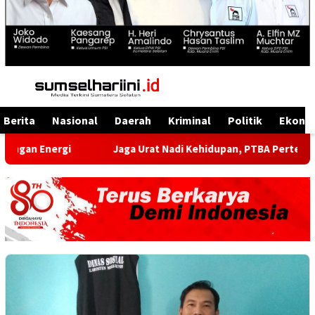
Menu
Mobile
Berita
Nasional
Daerah
Kriminal
Politik
Ekono
rgi
Jaga Urat Nadi Kehidupan, PTBA Pertegas Komitmen K