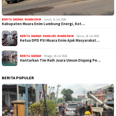
BERITA
,
DAERAH
,
MUARA ENIM
Jumat, 31 Juli 2026
Kabupaten Muara Enim Lumbung Energi, Kot…
BERITA
,
DAERAH
,
HEADLINE
,
MUARA ENIM
Selasa, 28 Juli 2026
Ketua DPD PSI Muara Enim Ajak Masyarakat…
BERITA
,
DAERAH
Minggu, 26 Juli 2026
Hantarkan Tim Raih Juara Umum Diajang Pe…
BERITA POPULER