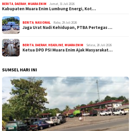
BERITA
,
DAERAH
,
MUARA ENIM
Jumat, 31 Juli 2026
Kabupaten Muara Enim Lumbung Energi, Kot…
BERITA
,
NASIONAL
Rabu, 29 Juli 2026
Jaga Urat Nadi Kehidupan, PTBA Pertegas …
BERITA
,
DAERAH
,
HEADLINE
,
MUARA ENIM
Selasa, 28 Juli 2026
Ketua DPD PSI Muara Enim Ajak Masyarakat…
SUMSEL HARI INI