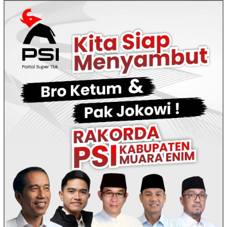
Loncat
ke
konten