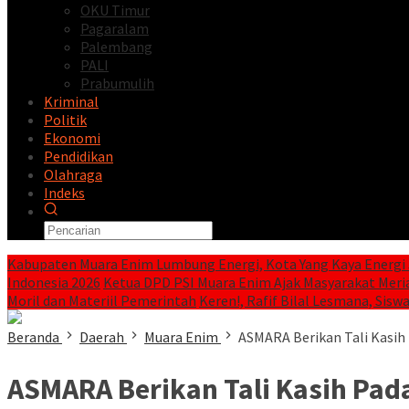
OKU Timur
Pagaralam
Palembang
PALI
Prabumulih
Kriminal
Politik
Ekonomi
Pendidikan
Olahraga
Indeks
Kabupaten Muara Enim Lumbung Energi, Kota Yang Kaya Energi 
Indonesia 2026
Ketua DPD PSI Muara Enim Ajak Masyarakat Meri
Moril dan Materiil Pemerintah
Keren!, Rafif Bilal Lesmana, Siswa
Beranda
Daerah
Muara Enim
ASMARA Berikan Tali Kasih
ASMARA Berikan Tali Kasih Pad