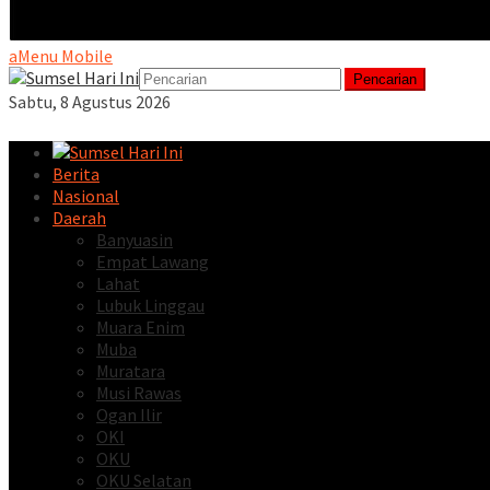
Menu Mobile
Pencarian
Sabtu, 8 Agustus 2026
Berita
Nasional
Daerah
Banyuasin
Empat Lawang
Lahat
Lubuk Linggau
Muara Enim
Muba
Muratara
Musi Rawas
Ogan Ilir
OKI
OKU
OKU Selatan