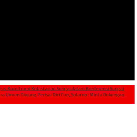
gas Komitmen Kelestarian Sungai dalam Konferensi Sungai
a Umum Diajang Perisai Diri Cup, Sularno : Minta Dukungan