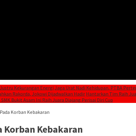
Justru Kekurangan Energi
Jaga Urat Nadi Kehidupan, PTBA Perte
ahkan Rakorda, Jokowi Dijadwalkan Hadir
Hantarkan Tim Raih Juar
 SMK Bukit Asam Ini Raih Juara Diajang Perisai Diri Cup
 Pada Korban Kebakaran
a Korban Kebakaran