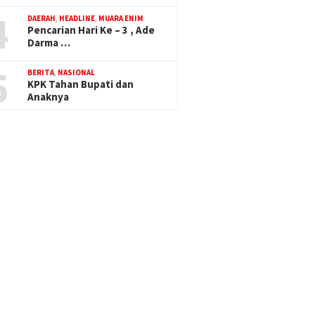
4
DAERAH
,
HEADLINE
,
MUARA ENIM
Pencarian Hari Ke – 3 , Ade
Darma …
5
BERITA
,
NASIONAL
KPK Tahan Bupati dan
Anaknya