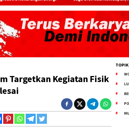
TOPIK
W
m Targetkan Kegiatan Fisik
LU
lesai
BE
PO
MU