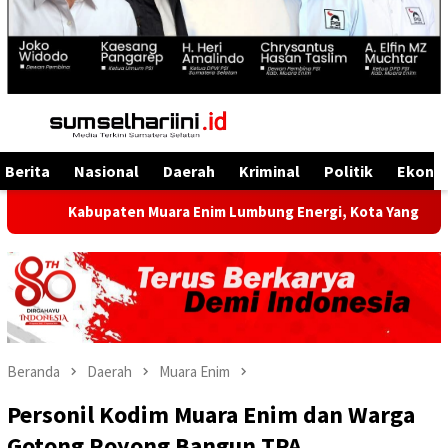
Menu
Mobile
Berita
Nasional
Daerah
Kriminal
Politik
Ekono
upaten Muara Enim Lumbung Energi, Kota Yang Kaya Energi Just
Beranda
Daerah
Muara Enim
Personil Kodim Muara Enim dan Warga
Gotong Royong Bangun TPA