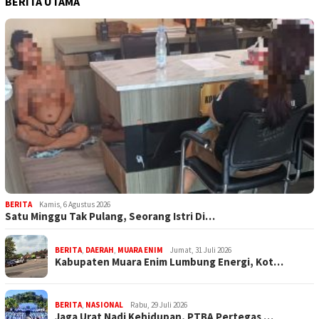
BERITA UTAMA
BERITA
Kamis, 6 Agustus 2026
Satu Minggu Tak Pulang, Seorang Istri Di…
BERITA
,
DAERAH
,
MUARA ENIM
Jumat, 31 Juli 2026
Kabupaten Muara Enim Lumbung Energi, Kot…
BERITA
,
NASIONAL
Rabu, 29 Juli 2026
Jaga Urat Nadi Kehidupan, PTBA Pertegas …