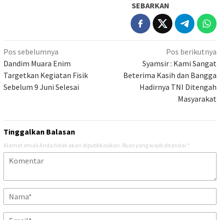
SEBARKAN
Navigasi
Pos sebelumnya
Pos berikutnya
pos
Dandim Muara Enim
Syamsir : Kami Sangat
Targetkan Kegiatan Fisik
Beterima Kasih dan Bangga
Sebelum 9 Juni Selesai
Hadirnya TNI Ditengah
Masyarakat
Tinggalkan Balasan
Alamat email Anda tidak akan dipublikasikan.
Ruas yang wajib ditandai
*