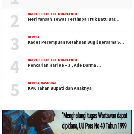
2
DAERAH
,
HEADLINE
,
MUARA ENIM
Meri Yansah Tewas Tertimpa Truk Batu Bar…
3
BERITA
Kades Perempuan Ketahuan Bugil Bersama S…
4
DAERAH
,
HEADLINE
,
MUARA ENIM
Pencarian Hari Ke – 3 , Ade Darma …
5
BERITA
,
NASIONAL
KPK Tahan Bupati dan Anaknya