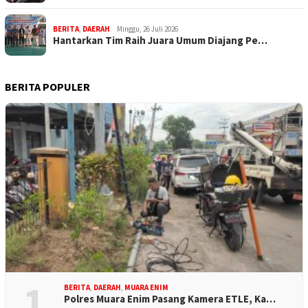
BERITA
,
DAERAH
Minggu, 26 Juli 2026
Hantarkan Tim Raih Juara Umum Diajang Pe…
BERITA POPULER
1
BERITA
,
DAERAH
,
MUARA ENIM
Polres Muara Enim Pasang Kamera ETLE, Ka…