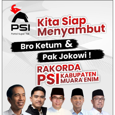
Loncat
ke
konten