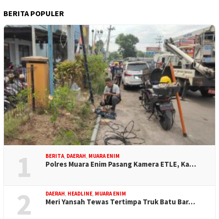
BERITA POPULER
1
BERITA
,
DAERAH
,
MUARA ENIM
Polres Muara Enim Pasang Kamera ETLE, Ka…
2
DAERAH
,
HEADLINE
,
MUARA ENIM
Meri Yansah Tewas Tertimpa Truk Batu Bar…