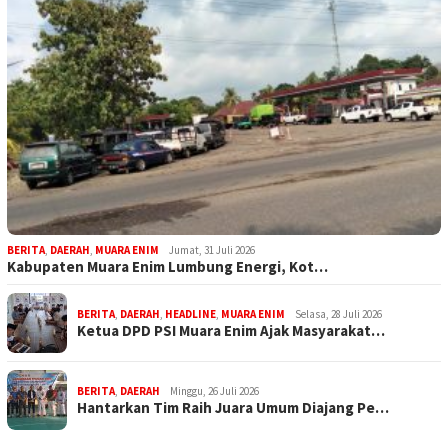
BERITA
,
DAERAH
,
MUARA ENIM
Jumat, 31 Juli 2026
Kabupaten Muara Enim Lumbung Energi, Kot…
BERITA
,
DAERAH
,
HEADLINE
,
MUARA ENIM
Selasa, 28 Juli 2026
Ketua DPD PSI Muara Enim Ajak Masyarakat…
BERITA
,
DAERAH
Minggu, 26 Juli 2026
Hantarkan Tim Raih Juara Umum Diajang Pe…