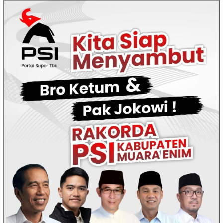
Loncat
ke
konten