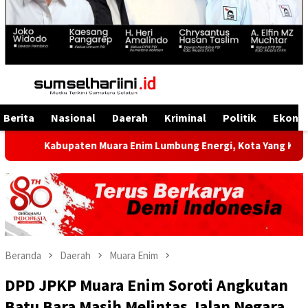
Menu
Mobile
Berita
Nasional
Daerah
Kriminal
Politik
Ekono
upaten Muara Enim Lumbung Energi, Kota Yang Kaya Energi Just
Beranda
Daerah
Muara Enim
DPD JPKP Muara Enim Soroti Angkutan
Batu Bara Masih Melintas Jalan Negara