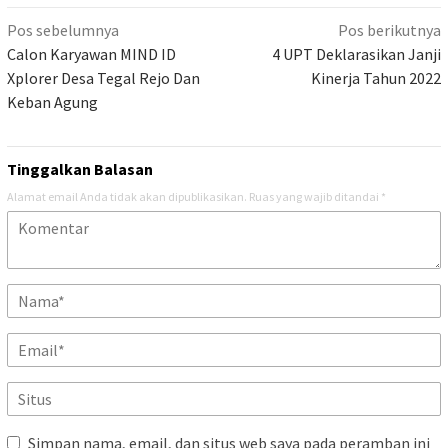
Navigasi
Pos sebelumnya
Pos berikutnya
pos
Calon Karyawan MIND ID
4 UPT Deklarasikan Janji
Xplorer Desa Tegal Rejo Dan
Kinerja Tahun 2022
Keban Agung
Tinggalkan Balasan
Alamat email Anda tidak akan dipublikasikan.
Ruas yang wajib ditandai
*
Simpan nama, email, dan situs web saya pada peramban ini