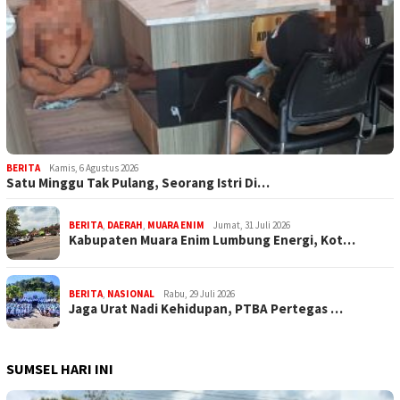
BERITA
Kamis, 6 Agustus 2026
Satu Minggu Tak Pulang, Seorang Istri Di…
BERITA
,
DAERAH
,
MUARA ENIM
Jumat, 31 Juli 2026
Kabupaten Muara Enim Lumbung Energi, Kot…
BERITA
,
NASIONAL
Rabu, 29 Juli 2026
Jaga Urat Nadi Kehidupan, PTBA Pertegas …
SUMSEL HARI INI