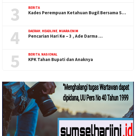
3
BERITA
Kades Perempuan Ketahuan Bugil Bersama S…
4
DAERAH
,
HEADLINE
,
MUARA ENIM
Pencarian Hari Ke – 3 , Ade Darma …
5
BERITA
,
NASIONAL
KPK Tahan Bupati dan Anaknya