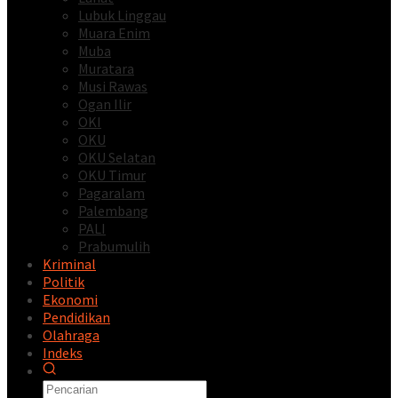
Lubuk Linggau
Muara Enim
Muba
Muratara
Musi Rawas
Ogan Ilir
OKI
OKU
OKU Selatan
OKU Timur
Pagaralam
Palembang
PALI
Prabumulih
Kriminal
Politik
Ekonomi
Pendidikan
Olahraga
Indeks