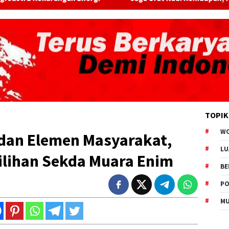
TOPIK
W
dan Elemen Masyarakat,
LU
ilihan Sekda Muara Enim
BE
PO
MU