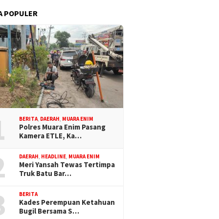
A POPULER
1
BERITA
,
DAERAH
,
MUARA ENIM
Polres Muara Enim Pasang
Kamera ETLE, Ka…
2
DAERAH
,
HEADLINE
,
MUARA ENIM
Meri Yansah Tewas Tertimpa
Truk Batu Bar…
3
BERITA
Kades Perempuan Ketahuan
Bugil Bersama S…