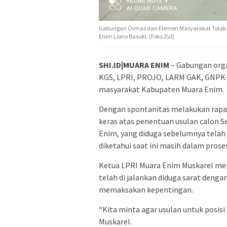
Gabungan Ormas dan Elemen Masyarakat Tolak 
Enim Liono Basuki. (Foto.Zul)
SHI.ID|MUARA ENIM
– Gabungan orga
KGS, LPRI, PROJO, LARM GAK, GNPK-
masyarakat Kabupaten Muara Enim.
Dengan spontanitas melakukan rapa
keras atas penentuan usulan calon S
Enim, yang diduga sebelumnya telah 
diketahui saat ini masih dalam pro
Ketua LPRI Muara Enim Muskarel men
telah di jalankan diduga sarat denga
memaksakan kepentingan.
“Kita minta agar usulan untuk posisi s
Muskarel.