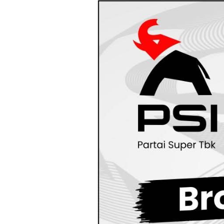
Loncat
ke
konten