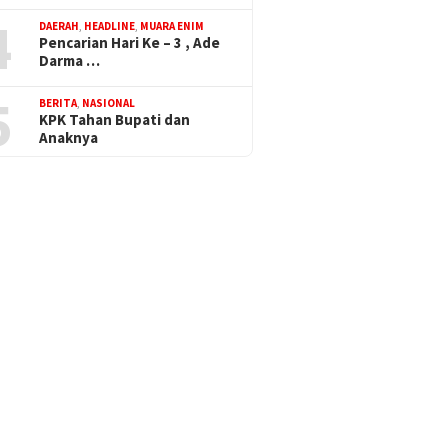
4
DAERAH
,
HEADLINE
,
MUARA ENIM
Pencarian Hari Ke – 3 , Ade
Darma …
5
BERITA
,
NASIONAL
KPK Tahan Bupati dan
Anaknya