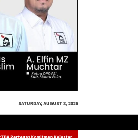
SATURDAY, AUGUST 8, 2026
tarian Sungai dalam Konferensi Sungai Indonesia 2026
K