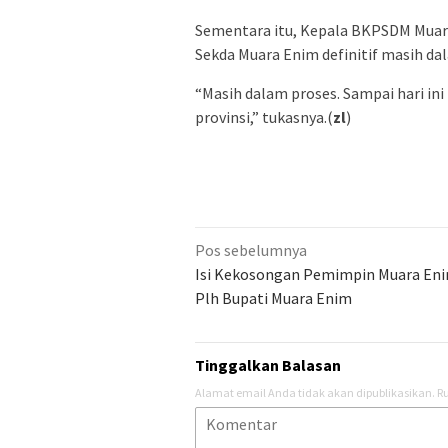
Sementara itu, Kepala BKPSDM Muar
Sekda Muara Enim definitif masih da
“Masih dalam proses. Sampai hari ini
provinsi,” tukasnya.(
zl
)
Navigasi
Pos sebelumnya
pos
Isi Kekosongan Pemimpin Muara Enim
Plh Bupati Muara Enim
Tinggalkan Balasan
Alamat email Anda tidak akan dipublikasikan.
Ru