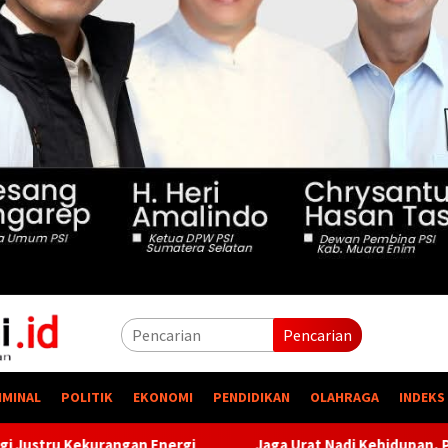
Pencarian
IMINAL
POLITIK
EKONOMI
PENDIDIKAN
OLAHRAGA
INDEKS
Jaga Urat Nadi Kehidupan, PTBA Pertegas Komitmen Keles