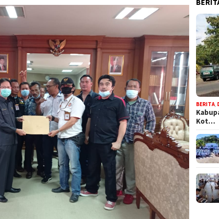
BERIT
BERITA
,
Kabupa
Kot…