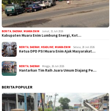
BERITA
,
DAERAH
,
MUARA ENIM
Jumat, 31 Juli 2026
Kabupaten Muara Enim Lumbung Energi, Kot…
BERITA
,
DAERAH
,
HEADLINE
,
MUARA ENIM
Selasa, 28 Juli 2026
Ketua DPD PSI Muara Enim Ajak Masyarakat…
BERITA
,
DAERAH
Minggu, 26 Juli 2026
Hantarkan Tim Raih Juara Umum Diajang Pe…
BERITA POPULER