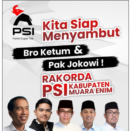
Loncat
ke
konten