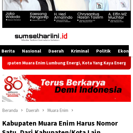
Menu
Mobile
Berita
Nasional
Daerah
Kriminal
Politik
Ekono
 Enim Lumbung Energi, Kota Yang Kaya Energi Justru Kekuranga
Beranda
Daerah
Muara Enim
Kabupaten Muara Enim Harus Nomor
Satu, Dari Kabupaten/Kota Lain