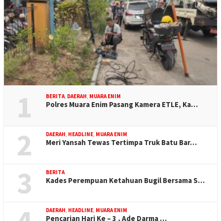
1
BERITA
,
DAERAH
,
MUARA ENIM
Polres Muara Enim Pasang Kamera ETLE, Ka…
2
DAERAH
,
HEADLINE
,
MUARA ENIM
Meri Yansah Tewas Tertimpa Truk Batu Bar…
3
BERITA
Kades Perempuan Ketahuan Bugil Bersama S…
4
DAERAH
,
HEADLINE
,
MUARA ENIM
Pencarian Hari Ke – 3 , Ade Darma …