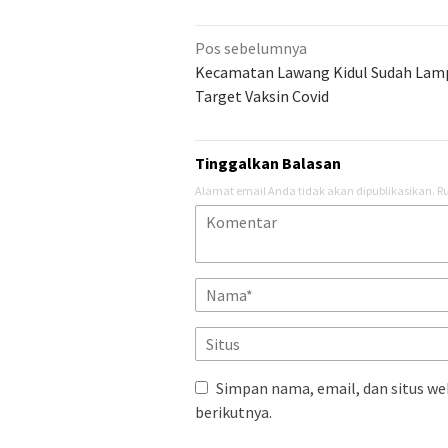
Navigasi
Pos sebelumnya
pos
Kecamatan Lawang Kidul Sudah Lam
Target Vaksin Covid
Tinggalkan Balasan
Alamat email Anda tidak akan dipublikasikan.
Ru
Simpan nama, email, dan situs we
berikutnya.