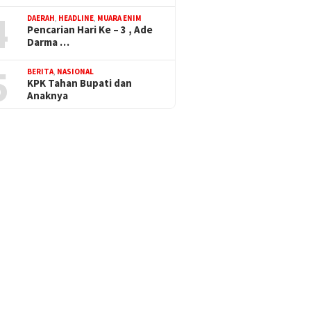
4
DAERAH
,
HEADLINE
,
MUARA ENIM
Pencarian Hari Ke – 3 , Ade
Darma …
5
BERITA
,
NASIONAL
KPK Tahan Bupati dan
Anaknya