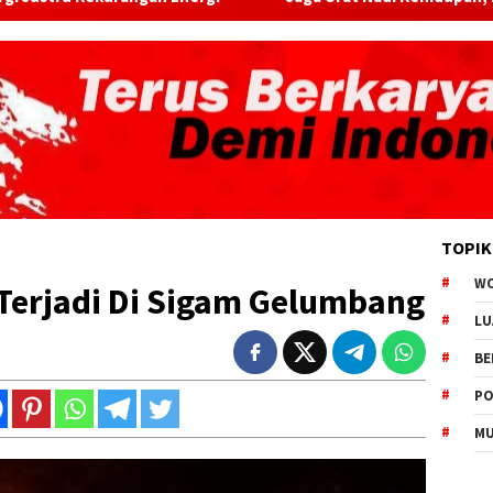
TOPIK
W
Terjadi Di Sigam Gelumbang
LU
BE
PO
MU