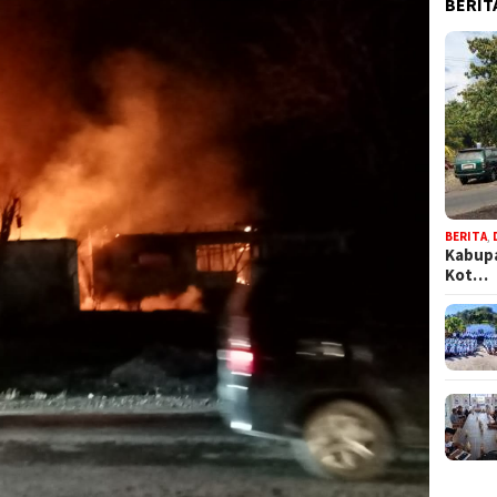
BERIT
BERITA
,
Kabupa
Kot…