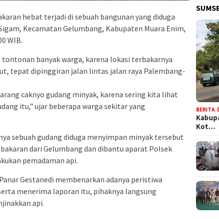
SUMSE
akaran hebat terjadi di sebuah bangunan yang diduga
a Sigam, Kecamatan Gelumbang, Kabupaten Muara Enim,
00 WIB.
i tontonan banyak warga, karena lokasi terbakarnya
, tepat dipinggiran jalan lintas jalan raya Palembang-
karang caknyo gudang minyak, karena sering kita lihat
dang itu,” ujar beberapa warga sekitar yang
BERITA
,
Kabupa
Kot…
arnya sebuah gudang diduga menyimpan minyak tersebut
bakaran dari Gelumbang dan dibantu aparat Polsek
akukan pemadaman api.
 Panar Gestanedi membenarkan adanya peristiwa
erta menerima laporan itu, pihaknya langsung
inakkan api.