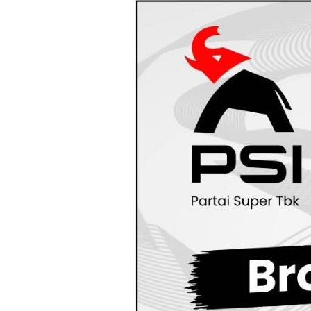
Loncat
ke
konten