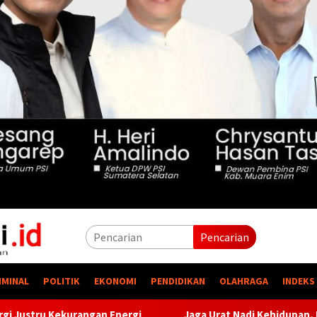
Pencarian
IMINAL
POLITIK
EKONOMI
PENDIDIKAN
OLAHRAGA
INDEKS
Jaga Urat Nadi Kehidupan, PTBA Pertegas Komitmen Kele