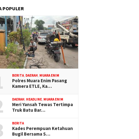
A POPULER
1
BERITA
,
DAERAH
,
MUARA ENIM
Polres Muara Enim Pasang
Kamera ETLE, Ka…
2
DAERAH
,
HEADLINE
,
MUARA ENIM
Meri Yansah Tewas Tertimpa
Truk Batu Bar…
3
BERITA
Kades Perempuan Ketahuan
Bugil Bersama S…