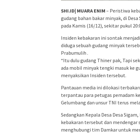
SHI.ID| MUARA ENIM
– Peristiwa keb
gudang bahan bakar minyak, di Des
pada Kamis (16/12), sekitar pukul 20:
Insiden kebakaran ini sontak menjad
diduga sebuah gudang minyak tersebut
Prabumulih .
“Itu dulu gudang Thiner pak, Tapi se
ada mobil minyak tengki masuk ke gu
menyaksikan Insiden tersebut.
Pantauan media ini dilokasi terbak
terpantau para petugas pemadam ke
Gelumbang dan unsur TNI terus mel
Sedangkan Kepala Desa Desa Sigam,
kebakaran tersebut dan mendengar s
menghubungi tim Damkar untuk menj