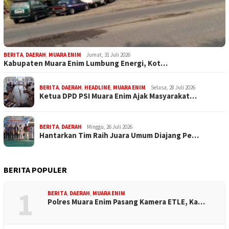
BERITA
,
DAERAH
,
MUARA ENIM
Jumat, 31 Juli 2026
Kabupaten Muara Enim Lumbung Energi, Kot…
BERITA
,
DAERAH
,
HEADLINE
,
MUARA ENIM
Selasa, 28 Juli 2026
Ketua DPD PSI Muara Enim Ajak Masyarakat…
BERITA
,
DAERAH
Minggu, 26 Juli 2026
Hantarkan Tim Raih Juara Umum Diajang Pe…
BERITA POPULER
1
BERITA
,
DAERAH
,
MUARA ENIM
Polres Muara Enim Pasang Kamera ETLE, Ka…