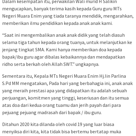
Dalam kesempatan itu, perwakilan Wali murid H Salikin
mengucapkan, banyak terima kasih kepada Guru guru MTs
Negeri Muara Enim yang tiada taranya mendidik, mengarahkan,
memberikan ilmu pendidikan kepada anak anak kami.
“Saat ini mengembalikan anak anak didik yang telah diasuh
selama tiga tahun kepada orang tuanya, untuk melanjutkan ke
jenjang tingkat SMA. Kami hanya memberikan doa kepada
bapak/ibu guru agar dibalas kebaikannya dan mendapatkan
ridho serta berkah oleh Allah SWT.” ungkapnya.
Sementara itu, Kepala MTs Negeri Muara Enim Hj.Iin Parlina
S.Pd MM mengatakan, Pada hari yang berbahagia ini, anak anak
yang meraih prestasi apa yang didapatkan itu adalah sebuah
perjuangan, komitmen yang tinggi, keseriusan dan itu semua
atas doa dari kedua orang tuamu dan jerih payah dari para
pejuang pejuang madrasah dari bapak / ibu guru.
Ditahun 2020 kita dilanda oleh covid 19 yang luar biasa
menyiksa diri kita, kita tidak bisa bertemu bertatap muka