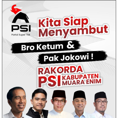
Loncat
ke
konten