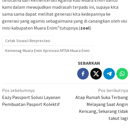
terutama dari Kementerian Agama Kab Muara Enim bantu
kami dalam mewujudkan madrasah terpadu ini, supaya kita
sama sama dapat melihat generasi kita kedepannya ke
generasi yang agamis sebagaimana yang di canangkan oleh visi
misi kabupaten Muara Enim.”tutupnya.(
zoel
)
Cetak Siswa/i Berprestasi
Kemenag Muara Enim Apresiasi MTSN Muara Enim
SEBARKAN
Navigasi
Pos sebelumnya
Pos berikutnya
pos
Eazy Passport Solusi Layanan
Atap Rumah Suka Terbang
Pembuatan Pasport Kolektif
Melayang Saat Angin
Kencang, Sekarang tidak
takut lagi