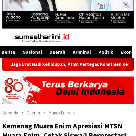
Menu
Mobile
Berita
Nasional
Daerah
Kriminal
Politik
Ekono
t Nadi Kehidupan, PTBA Pertegas Komitmen Kelestarian Sungai d
Beranda
Daerah
Muara Enim
Kemenag Muara Enim Apresiasi MTSN
Muara Enim, Cetak Siswa/i Berprestasi