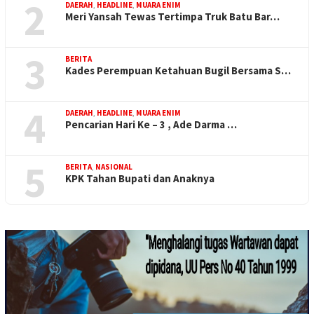
2
DAERAH
,
HEADLINE
,
MUARA ENIM
Meri Yansah Tewas Tertimpa Truk Batu Bar…
3
BERITA
Kades Perempuan Ketahuan Bugil Bersama S…
4
DAERAH
,
HEADLINE
,
MUARA ENIM
Pencarian Hari Ke – 3 , Ade Darma …
5
BERITA
,
NASIONAL
KPK Tahan Bupati dan Anaknya