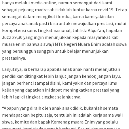
hanya melalui media online, namun semangat dari kami
sebagai pejuang madrasah tidaklah luntur karna covid 19. Tetap
semangat dalam mengikuti lomba, karna kami yakin dan
percaya anak anak pasti bisa untuk mewujudkan prestasi, mulai
kompetensi sains tingkat nasional, tahfidz Alqur’an, hapalan
Juzz 29,30 yang ingin menunjukkan kepada masyarakat kab
muara enim bahwa siswa/i MTs Negeri Muara Enim adalah siswa
yang bersungguh sungguh untuk belajar menunjukkan
prestasinya.
Lanjutnya, ia berharap apabila anak anak nanti melanjutkan
pendidikan ditingkat lebih lanjut jangan kendor, jangan layu,
jangan berhenti sampai disini, kami yakin dan percaya ilmu
kalian yang dapatkan ini dapat meningkatkan prestasi yang
lebih lagi di tingkat tingkat selanjutnya.
“Apapun yang diraih oleh anak anak didik, bukanlah semata
mendapatkan begitu saja, tentulah ini adalah kerja sama wali
siswa, komite dan bapak Kemenag muara Enim yang selalu
mesuport kami tiada pernah berhenti. Sesuai dengan motto