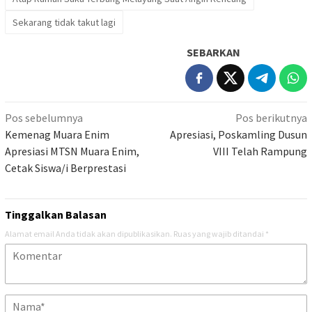
Sekarang tidak takut lagi
SEBARKAN
Navigasi
Pos sebelumnya
Pos berikutnya
pos
Kemenag Muara Enim
Apresiasi, Poskamling Dusun
Apresiasi MTSN Muara Enim,
VIII Telah Rampung
Cetak Siswa/i Berprestasi
Tinggalkan Balasan
Alamat email Anda tidak akan dipublikasikan.
Ruas yang wajib ditandai
*