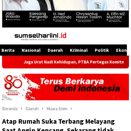
Menu
Mobile
Berita
Nasional
Daerah
Kriminal
Politik
Ekono
Jaga Urat Nadi Kehidupan, PTBA Pertegas Komitmen Kelestarian
Beranda
Daerah
Muara Enim
Atap Rumah Suka Terbang Melayang
Saat Angin Kencang, Sekarang tidak