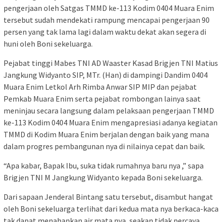
pengerjaan oleh Satgas TMMD ke-113 Kodim 0404 Muara Enim
tersebut sudah mendekati rampung mencapai pengerjaan 90
persen yang tak lama lagi dalam waktu dekat akan segera di
huni oleh Boni sekeluarga.
Pejabat tinggi Mabes TNI AD Waaster Kasad Brigjen TNI Matius
Jangkung Widyanto SIP, MTr. (Han) di dampingi Dandim 0404
Muara Enim Letkol Arh Rimba Anwar SIP MIP dan pejabat
Pemkab Muara Enim serta pejabat rombongan lainya saat
meninjau secara langsung dalam pelaksaan pengerjaan TMMD
ke-113 Kodim 0404 Muara Enim mengapresiasi adanya kegiatan
TMMD di Kodim Muara Enim berjalan dengan baik yang mana
dalam progres pembangunan nya di nilainya cepat dan baik.
“Apa kabar, Bapak Ibu, suka tidak rumahnya baru nya ,” sapa
Brigjen TNI M Jangkung Widyanto kepada Boni sekeluarga.
Dari sapaan Jenderal Bintang satu tersebut, disambut hangat
oleh Boni sekeluarga terlihat dari kedua mata nya berkaca-kaca
tak dapat menahankan air mata nya, seakan tidak percaya