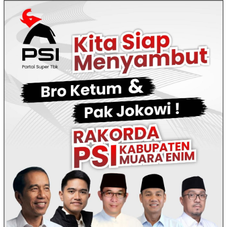
Loncat
ke
konten