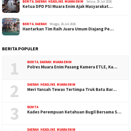
BERITA
,
DAERAH
,
HEADLINE
,
MUARA ENIM
Selasa, 28 Juli 2026
Ketua DPD PSI Muara Enim Ajak Masyarakat…
BERITA
,
DAERAH
Minggu, 26 Juli 2026
Hantarkan Tim Raih Juara Umum Diajang Pe…
BERITA POPULER
1
BERITA
,
DAERAH
,
MUARA ENIM
Polres Muara Enim Pasang Kamera ETLE, Ka…
2
DAERAH
,
HEADLINE
,
MUARA ENIM
Meri Yansah Tewas Tertimpa Truk Batu Bar…
3
BERITA
Kades Perempuan Ketahuan Bugil Bersama S…
DAERAH
,
HEADLINE
,
MUARA ENIM