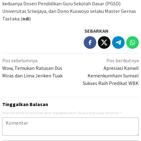
keduanya Dosen Pendidikan Guru Sekolah Dasar (PGSD)
Universitas Sriwijaya, dan Dono Kuswoyo selaku Master Gernas
Tastaka.(
ndi
)
SEBARKAN
Navigasi
Pos sebelumnya
Pos berikutnya
pos
Wow, Temukan Ratusan Dus
Apresiasi Kanwil
Miras dan Lima Jeriken Tuak
Kemenkumham Sumsel
Sukses Raih Predikat WBK
Tinggalkan Balasan
Alamat email Anda tidak akan dipublikasikan.
Ruas yang wajib ditandai
*