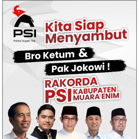
Loncat
ke
konten