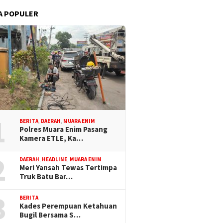
A POPULER
1
BERITA
,
DAERAH
,
MUARA ENIM
Polres Muara Enim Pasang
Kamera ETLE, Ka…
2
DAERAH
,
HEADLINE
,
MUARA ENIM
Meri Yansah Tewas Tertimpa
Truk Batu Bar…
3
BERITA
Kades Perempuan Ketahuan
Bugil Bersama S…