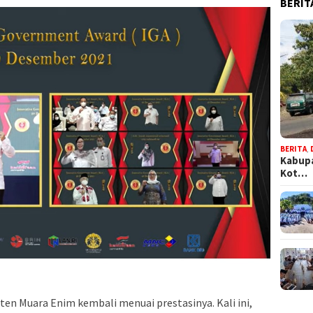
BERIT
BERITA
,
Kabupa
Kot…
en Muara Enim kembali menuai prestasinya. Kali ini,