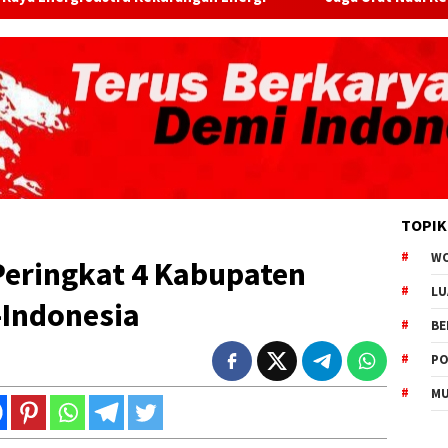
TOPIK
W
Peringkat 4 Kabupaten
LU
-Indonesia
BE
PO
MU