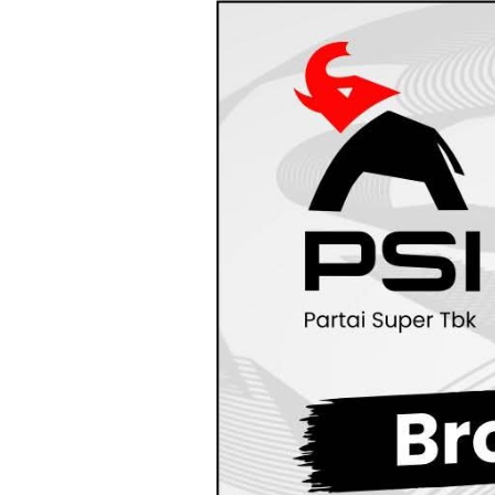
Loncat
ke
konten