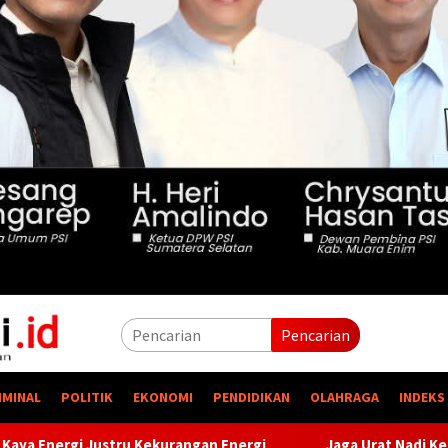
Pencarian
IMINAL
POLITIK
EKONOMI
PENDIDIKAN
OLAHRAGA
INDEKS
Energi
Jaga Urat Nadi Kehidupan, PTBA Pertegas Komitme