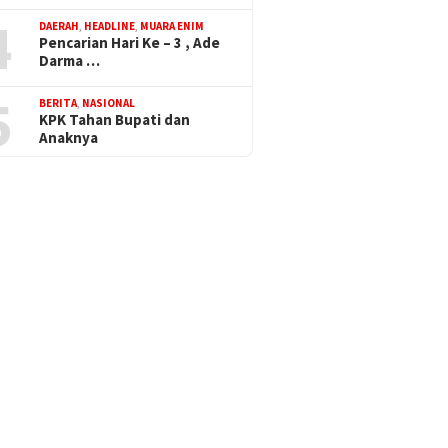
4
DAERAH
,
HEADLINE
,
MUARA ENIM
Pencarian Hari Ke – 3 , Ade
Darma …
5
BERITA
,
NASIONAL
KPK Tahan Bupati dan
Anaknya