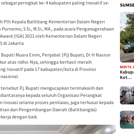
ebagai peringkat ke-4 kabupaten paling Inovatif se-
SUMSE
eh Plh Kepala Balitbang Kementerian Dalam Negeri
 Purnomo, S.Si., M.Si., MA., pada acara Penganugerahaan
Award (IGA) 2021 oleh Kementerian Dalam Negeri
 di Jakarta.
t Bupati Muara Enim, Penjabat (Pj) Bupati, Dr H Nasrun
r atas ridho-Nya, sehingga berhasil meraih
BERITA
,
g Inovatif pada 17 kabupaten/kota di Provinsi
Kabupa
nasional.
Kot…
 tersebut Pj. Bupati mengucapkan terimakasih dan
, diantaranya kepada seluruh Organisasi Perangkat
Inovasi selama proses penilaian, juga terhusus kepada
elitian dan Pengembangan Daerah (Balitbangda)
kerja dengan baik.