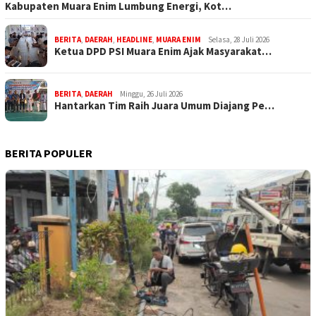
Kabupaten Muara Enim Lumbung Energi, Kot…
BERITA
,
DAERAH
,
HEADLINE
,
MUARA ENIM
Selasa, 28 Juli 2026
Ketua DPD PSI Muara Enim Ajak Masyarakat…
BERITA
,
DAERAH
Minggu, 26 Juli 2026
Hantarkan Tim Raih Juara Umum Diajang Pe…
BERITA POPULER