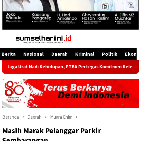
Menu
Mobile
Berita
Nasional
Daerah
Kriminal
Politik
Ekono
 Nadi Kehidupan, PTBA Pertegas Komitmen Kelestarian Sungai d
Beranda
Daerah
Muara Enim
Masih Marak Pelanggar Parkir
Sembarangan