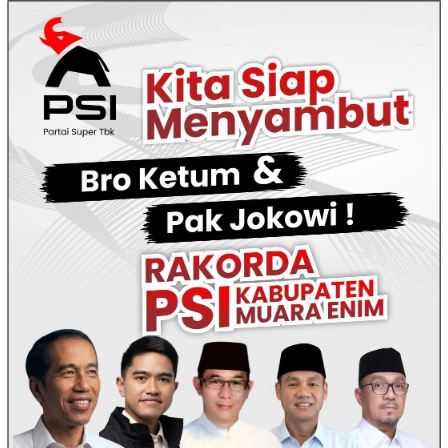
Loncat
ke
konten