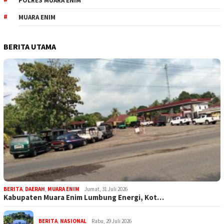
POLRES MUARA ENIM
MUARA ENIM
BERITA UTAMA
BERITA
,
DAERAH
,
MUARA ENIM
Jumat, 31 Juli 2026
Kabupaten Muara Enim Lumbung Energi, Kot…
BERITA
,
NASIONAL
Rabu, 29 Juli 2026