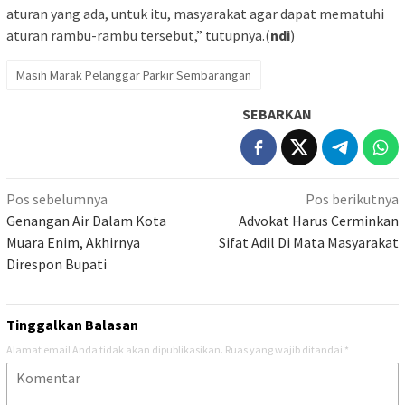
aturan yang ada, untuk itu, masyarakat agar dapat mematuhi
aturan rambu-rambu tersebut,” tutupnya.(
ndi
)
Masih Marak Pelanggar Parkir Sembarangan
SEBARKAN
Navigasi
Pos sebelumnya
Pos berikutnya
pos
Genangan Air Dalam Kota
Advokat Harus Cerminkan
Muara Enim, Akhirnya
Sifat Adil Di Mata Masyarakat
Direspon Bupati
Tinggalkan Balasan
Alamat email Anda tidak akan dipublikasikan.
Ruas yang wajib ditandai
*