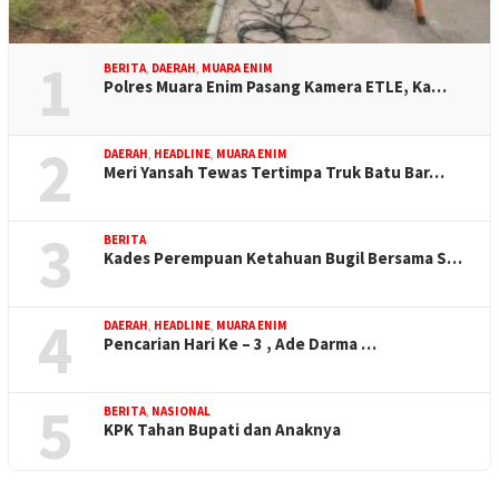
1
BERITA
,
DAERAH
,
MUARA ENIM
Polres Muara Enim Pasang Kamera ETLE, Ka…
2
DAERAH
,
HEADLINE
,
MUARA ENIM
Meri Yansah Tewas Tertimpa Truk Batu Bar…
3
BERITA
Kades Perempuan Ketahuan Bugil Bersama S…
4
DAERAH
,
HEADLINE
,
MUARA ENIM
Pencarian Hari Ke – 3 , Ade Darma …
5
BERITA
,
NASIONAL
KPK Tahan Bupati dan Anaknya