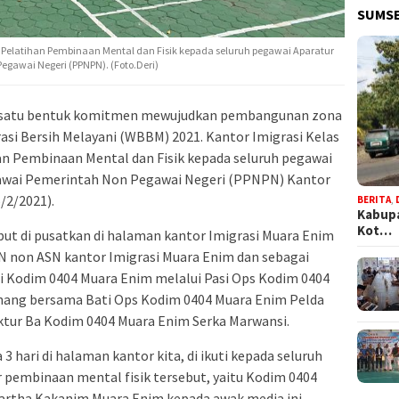
SUMSE
ar Pelatihan Pembinaan Mental dan Fisik kepada seluruh pegawai Aparatur
egawai Negeri (PPNPN). (Foto.Deri)
h satu bentuk komitmen mewujudkan pembangunan zona
rasi Bersih Melayani (WBBM) 2021. Kantor Imigrasi Kelas
an Pembinaan Mental dan Fisik kepada seluruh pegawai
gawai Pemerintah Non Pegawai Negeri (PPNPN) Kantor
/2/2021).
BERITA
,
Kabupa
Kot…
ebut di pusatkan di halaman kantor Imigrasi Muara Enim
ASN non ASN kantor Imigrasi Muara Enim dan sebagai
ni Kodim 0404 Muara Enim melalui Pasi Ops Kodim 0404
hang bersama Bati Ops Kodim 0404 Muara Enim Pelda
uktur Ba Kodim 0404 Muara Enim Serka Marwansi.
 3 hari di halaman kantor kita, di ikuti kepada seluruh
r pembinaan mental fisik tersebut, yaitu Kodim 0404
iartha Kakanim Muara Enim kepada awak media ini.