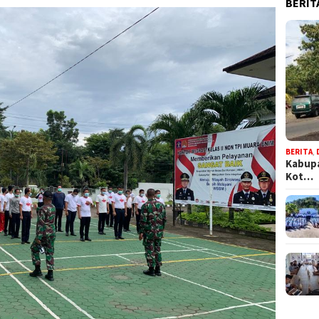
BERIT
BERITA
,
Kabupa
Kot…