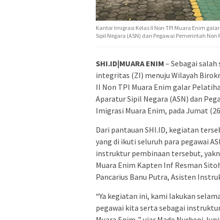
Kantor Imigrasi Kelas II Non TPI Muara Enim gal
Sipil Negara (ASN) dan Pegawai Pemerintah Non P
SHI.ID|MUARA ENIM
– Sebagai sala
integritas (ZI) menuju Wilayah Birok
II Non TPI Muara Enim galar Pelatih
Aparatur Sipil Negara (ASN) dan Pe
Imigrasi Muara Enim, pada Jumat (26
Dari pantauan SHI.ID, kegiatan ters
yang di ikuti seluruh para pegawai 
instruktur pembinaan tersebut, yak
Muara Enim Kapten Inf Resman Sito
Pancarius Banu Putra, Asisten Instr
“Ya kegiatan ini, kami lakukan selama
pegawai kita serta sebagai instruktu
Muara Enim ,” ujar Made Nurhepi Jun