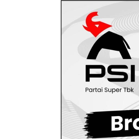
Loncat
ke
konten