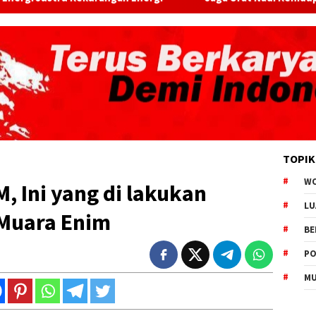
TOPIK
W
 Ini yang di lakukan
LU
 Muara Enim
BE
PO
MU