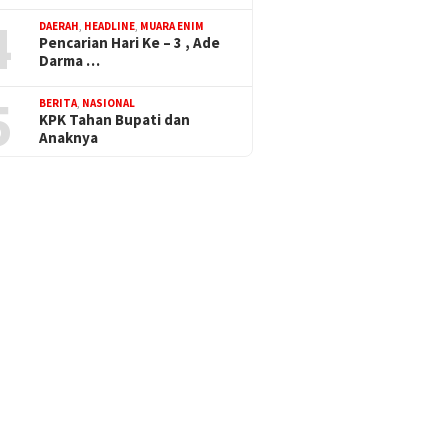
4
DAERAH
,
HEADLINE
,
MUARA ENIM
Pencarian Hari Ke – 3 , Ade
Darma …
5
BERITA
,
NASIONAL
KPK Tahan Bupati dan
Anaknya