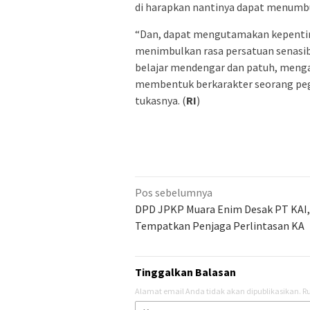
di harapkan nantinya dapat menumbu
“Dan, dapat mengutamakan kepenting
menimbulkan rasa persatuan senasib
belajar mendengar dan patuh, mengat
membentuk berkarakter seorang pe
tukasnya. (
RI
)
Navigasi
Pos sebelumnya
pos
DPD JPKP Muara Enim Desak PT KAI,
Tempatkan Penjaga Perlintasan KA
Tinggalkan Balasan
Alamat email Anda tidak akan dipublikasikan.
Ru