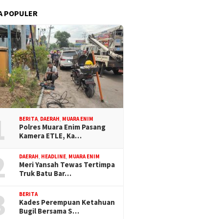
A POPULER
1
BERITA
,
DAERAH
,
MUARA ENIM
Polres Muara Enim Pasang
Kamera ETLE, Ka…
2
DAERAH
,
HEADLINE
,
MUARA ENIM
Meri Yansah Tewas Tertimpa
Truk Batu Bar…
3
BERITA
Kades Perempuan Ketahuan
Bugil Bersama S…