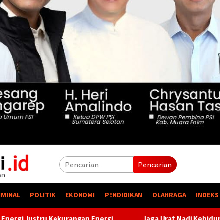
Pencarian
IMINAL
POLITIK
EKONOMI
PENDIDIKAN
OLAHRAGA
INDEKS
rgi
Jaga Urat Nadi Kehidupan, PTBA Pertegas Komitmen 