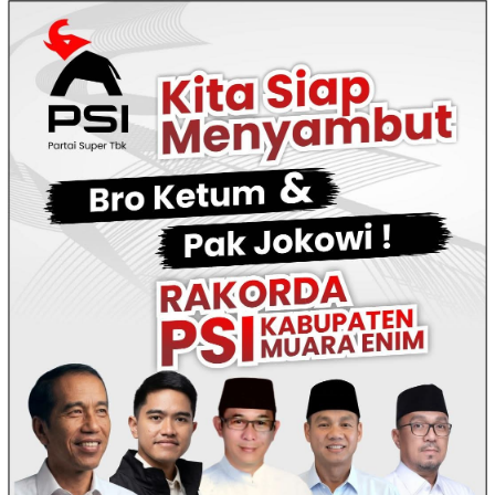
Loncat
ke
konten