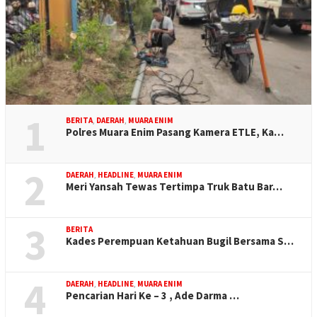
1
BERITA
,
DAERAH
,
MUARA ENIM
Polres Muara Enim Pasang Kamera ETLE, Ka…
2
DAERAH
,
HEADLINE
,
MUARA ENIM
Meri Yansah Tewas Tertimpa Truk Batu Bar…
3
BERITA
Kades Perempuan Ketahuan Bugil Bersama S…
4
DAERAH
,
HEADLINE
,
MUARA ENIM
Pencarian Hari Ke – 3 , Ade Darma …