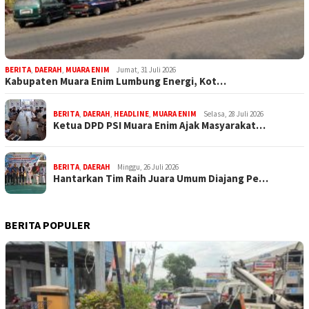
BERITA
,
DAERAH
,
MUARA ENIM
Jumat, 31 Juli 2026
Kabupaten Muara Enim Lumbung Energi, Kot…
BERITA
,
DAERAH
,
HEADLINE
,
MUARA ENIM
Selasa, 28 Juli 2026
Ketua DPD PSI Muara Enim Ajak Masyarakat…
BERITA
,
DAERAH
Minggu, 26 Juli 2026
Hantarkan Tim Raih Juara Umum Diajang Pe…
BERITA POPULER