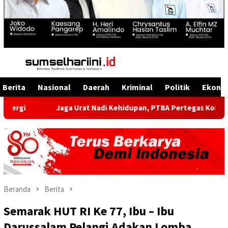
Menu
Mobile
Berita
Nasional
Daerah
Kriminal
Politik
Ekono
Jaga Urat Nadi Kehidupan, PTBA Pertegas Komitmen Kelestaria
Beranda
Berita
Semarak HUT RI Ke 77, Ibu – Ibu
Darussalam Pelangi Adakan Lomba