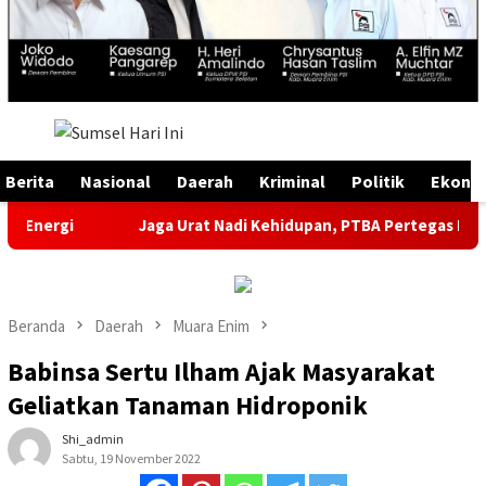
Menu
Mobile
Berita
Nasional
Daerah
Kriminal
Politik
Ekono
gi
Jaga Urat Nadi Kehidupan, PTBA Pertegas Komitmen Ke
Beranda
Daerah
Muara Enim
Babinsa Sertu Ilham Ajak Masyarakat
Geliatkan Tanaman Hidroponik
Shi_admin
Sabtu, 19 November 2022