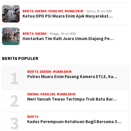
BERITA
,
DAERAH
,
HEADLINE
,
MUARA ENIM
Selasa, 28 Juli 2026
Ketua DPD PSI Muara Enim Ajak Masyarakat…
BERITA
,
DAERAH
Minggu, 26 Juli 2026
Hantarkan Tim Raih Juara Umum Diajang Pe…
BERITA POPULER
1
BERITA
,
DAERAH
,
MUARA ENIM
Polres Muara Enim Pasang Kamera ETLE, Ka…
2
DAERAH
,
HEADLINE
,
MUARA ENIM
Meri Yansah Tewas Tertimpa Truk Batu Bar…
3
BERITA
Kades Perempuan Ketahuan Bugil Bersama S…