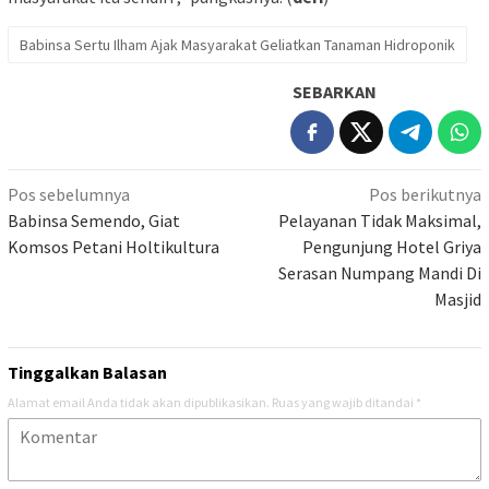
Babinsa Sertu Ilham Ajak Masyarakat Geliatkan Tanaman Hidroponik
SEBARKAN
Navigasi
Pos sebelumnya
Pos berikutnya
pos
Babinsa Semendo, Giat
Pelayanan Tidak Maksimal,
Komsos Petani Holtikultura
Pengunjung Hotel Griya
Serasan Numpang Mandi Di
Masjid
Tinggalkan Balasan
Alamat email Anda tidak akan dipublikasikan.
Ruas yang wajib ditandai
*