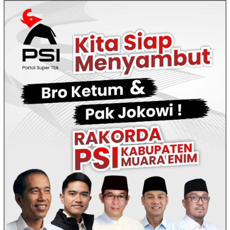
Loncat
ke
konten