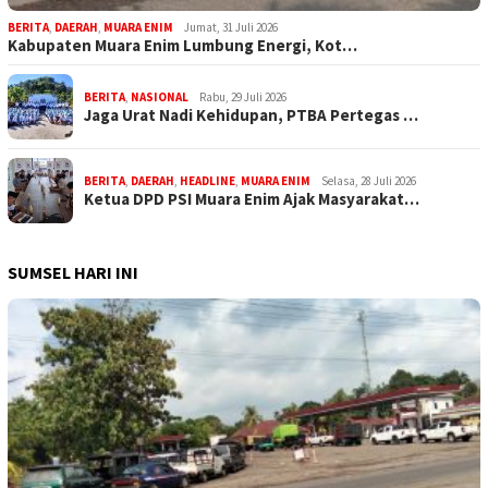
BERITA
,
DAERAH
,
MUARA ENIM
Jumat, 31 Juli 2026
Kabupaten Muara Enim Lumbung Energi, Kot…
BERITA
,
NASIONAL
Rabu, 29 Juli 2026
Jaga Urat Nadi Kehidupan, PTBA Pertegas …
BERITA
,
DAERAH
,
HEADLINE
,
MUARA ENIM
Selasa, 28 Juli 2026
Ketua DPD PSI Muara Enim Ajak Masyarakat…
SUMSEL HARI INI