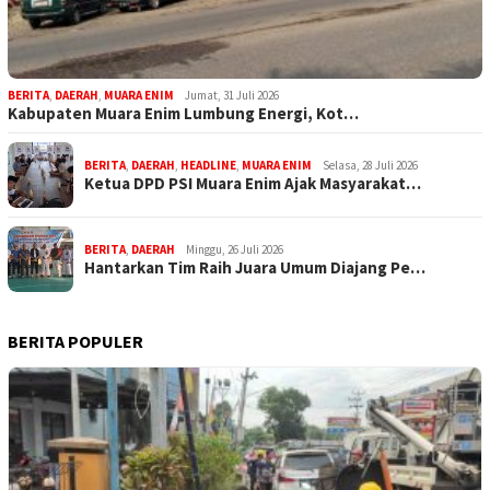
BERITA
,
DAERAH
,
MUARA ENIM
Jumat, 31 Juli 2026
Kabupaten Muara Enim Lumbung Energi, Kot…
BERITA
,
DAERAH
,
HEADLINE
,
MUARA ENIM
Selasa, 28 Juli 2026
Ketua DPD PSI Muara Enim Ajak Masyarakat…
BERITA
,
DAERAH
Minggu, 26 Juli 2026
Hantarkan Tim Raih Juara Umum Diajang Pe…
BERITA POPULER