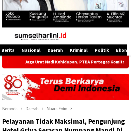
Menu
Mobile
Berita
Nasional
Daerah
Kriminal
Politik
Ekono
Jaga Urat Nadi Kehidupan, PTBA Pertegas Komitmen Kelestarian 
Beranda
Daerah
Muara Enim
Pelayanan Tidak Maksimal, Pengunjung
Hotel Griya Serasan Numpang Mandi Di