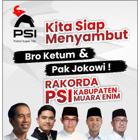
Loncat
ke
konten