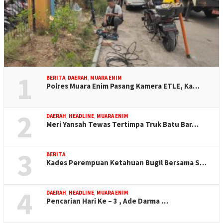
1
BERITA
,
DAERAH
,
MUARA ENIM
Polres Muara Enim Pasang Kamera ETLE, Ka…
2
DAERAH
,
HEADLINE
,
MUARA ENIM
Meri Yansah Tewas Tertimpa Truk Batu Bar…
3
BERITA
Kades Perempuan Ketahuan Bugil Bersama S…
4
DAERAH
,
HEADLINE
,
MUARA ENIM
Pencarian Hari Ke – 3 , Ade Darma …