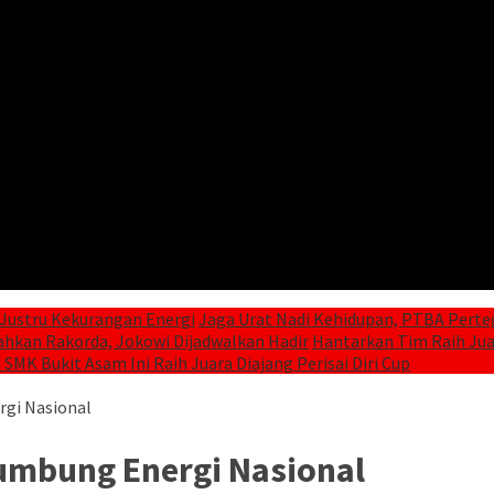
Justru Kekurangan Energi
Jaga Urat Nadi Kehidupan, PTBA Perte
ahkan Rakorda, Jokowi Dijadwalkan Hadir
Hantarkan Tim Raih Juar
 SMK Bukit Asam Ini Raih Juara Diajang Perisai Diri Cup
rgi Nasional
umbung Energi Nasional