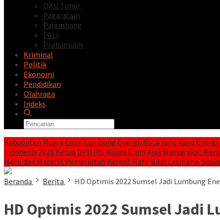
OKU Timur
Pagaralam
Palembang
PALI
Prabumulih
Kriminal
Politik
Ekonomi
Pendidikan
Olahraga
Indeks
Kabupaten Muara Enim Lumbung Energi, Kota Yang Kaya Energi 
Indonesia 2026
Ketua DPD PSI Muara Enim Ajak Masyarakat Meri
Moril dan Materiil Pemerintah
Keren!, Rafif Bilal Lesmana, Siswa
Beranda
Berita
HD Optimis 2022 Sumsel Jadi Lumbung Ene
HD Optimis 2022 Sumsel Jadi L