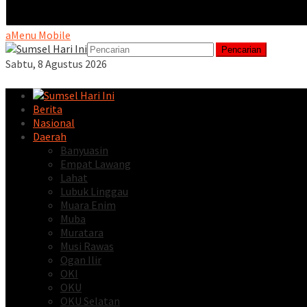
Menu Mobile
Pencarian
Sabtu, 8 Agustus 2026
Berita
Nasional
Daerah
Banyuasin
Empat Lawang
Lahat
Lubuk Linggau
Muara Enim
Muba
Muratara
Musi Rawas
Ogan Ilir
OKI
OKU
OKU Selatan