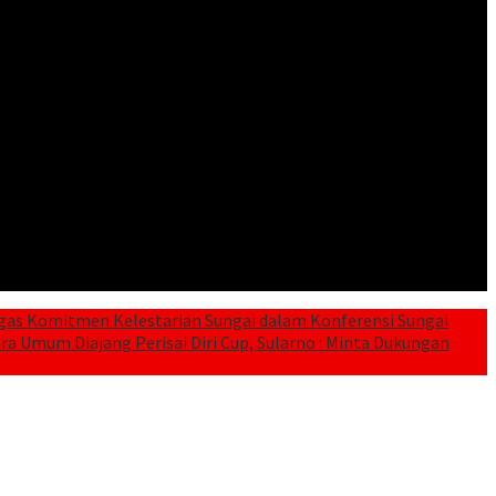
gas Komitmen Kelestarian Sungai dalam Konferensi Sungai
a Umum Diajang Perisai Diri Cup, Sularno : Minta Dukungan