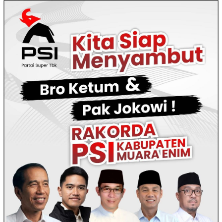
Loncat
ke
konten