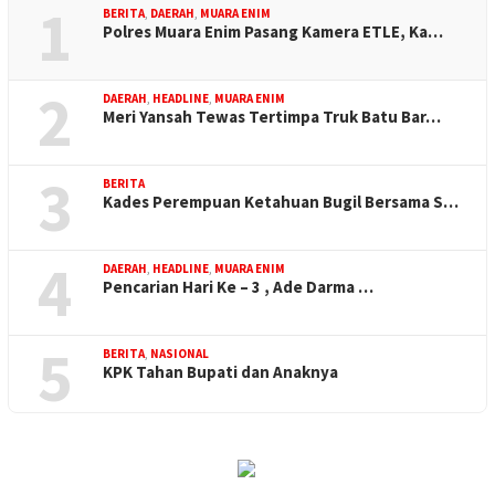
1
BERITA
,
DAERAH
,
MUARA ENIM
Polres Muara Enim Pasang Kamera ETLE, Ka…
2
DAERAH
,
HEADLINE
,
MUARA ENIM
Meri Yansah Tewas Tertimpa Truk Batu Bar…
3
BERITA
Kades Perempuan Ketahuan Bugil Bersama S…
4
DAERAH
,
HEADLINE
,
MUARA ENIM
Pencarian Hari Ke – 3 , Ade Darma …
5
BERITA
,
NASIONAL
KPK Tahan Bupati dan Anaknya