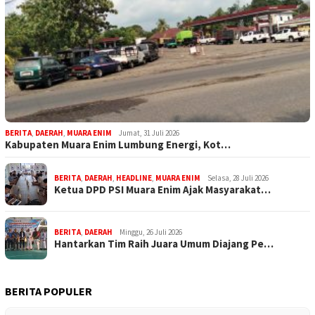
BERITA
,
DAERAH
,
MUARA ENIM
Jumat, 31 Juli 2026
Kabupaten Muara Enim Lumbung Energi, Kot…
BERITA
,
DAERAH
,
HEADLINE
,
MUARA ENIM
Selasa, 28 Juli 2026
Ketua DPD PSI Muara Enim Ajak Masyarakat…
BERITA
,
DAERAH
Minggu, 26 Juli 2026
Hantarkan Tim Raih Juara Umum Diajang Pe…
BERITA POPULER