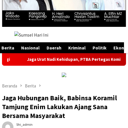
Menu
Mobile
Berita
Nasional
Daerah
Kriminal
Politik
Ekono
Jaga Urat Nadi Kehidupan, PTBA Pertegas Komitmen Kelesta
Beranda
Berita
Jaga Hubungan Baik, Babinsa Koramil
Tamjung Enim Lakukan Ajang Sana
Bersama Masyarakat
Shi_admin