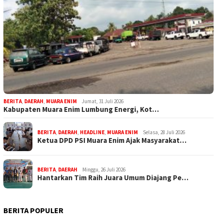
BERITA
,
DAERAH
,
MUARA ENIM
Jumat, 31 Juli 2026
Kabupaten Muara Enim Lumbung Energi, Kot…
BERITA
,
DAERAH
,
HEADLINE
,
MUARA ENIM
Selasa, 28 Juli 2026
Ketua DPD PSI Muara Enim Ajak Masyarakat…
BERITA
,
DAERAH
Minggu, 26 Juli 2026
Hantarkan Tim Raih Juara Umum Diajang Pe…
BERITA POPULER