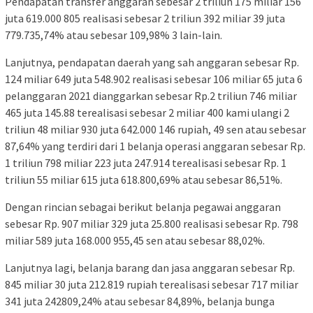
Pendapatan transfer anggaran sebesar 2 triliun 175 miliar 156
juta 619.000 805 realisasi sebesar 2 triliun 392 miliar 39 juta
779.735,74% atau sebesar 109,98% 3 lain-lain.
Lanjutnya, pendapatan daerah yang sah anggaran sebesar Rp.
124 miliar 649 juta 548.902 realisasi sebesar 106 miliar 65 juta 6
pelanggaran 2021 dianggarkan sebesar Rp.2 triliun 746 miliar
465 juta 145.88 terealisasi sebesar 2 miliar 400 kami ulangi 2
triliun 48 miliar 930 juta 642.000 146 rupiah, 49 sen atau sebesar
87,64% yang terdiri dari 1 belanja operasi anggaran sebesar Rp.
1 triliun 798 miliar 223 juta 247.914 terealisasi sebesar Rp. 1
triliun 55 miliar 615 juta 618.800,69% atau sebesar 86,51%.
Dengan rincian sebagai berikut belanja pegawai anggaran
sebesar Rp. 907 miliar 329 juta 25.800 realisasi sebesar Rp. 798
miliar 589 juta 168.000 955,45 sen atau sebesar 88,02%.
Lanjutnya lagi, belanja barang dan jasa anggaran sebesar Rp.
845 miliar 30 juta 212.819 rupiah terealisasi sebesar 717 miliar
341 juta 242809,24% atau sebesar 84,89%, belanja bunga