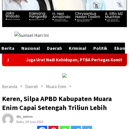
Menu
Mobile
Berita
Nasional
Daerah
Kriminal
Politik
Ekono
Jaga Urat Nadi Kehidupan, PTBA Pertegas Komitmen Kelestaria
Beranda
Daerah
Muara Enim
Keren, Silpa APBD Kabupaten Muara
Enim Capai Setengah Triliun Lebih
Shi_admin
Rabu, 29 Juni 2022