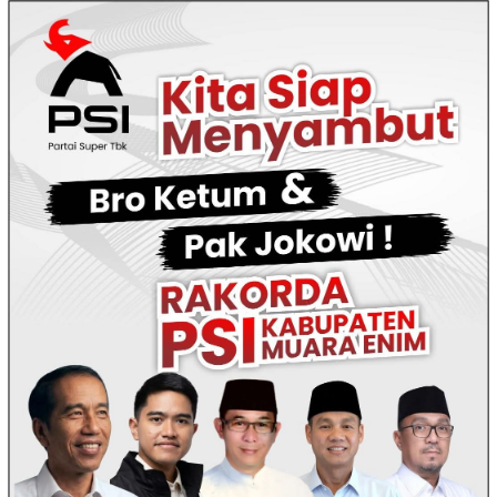
Loncat
ke
konten