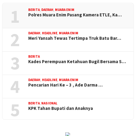
1
BERITA
,
DAERAH
,
MUARA ENIM
Polres Muara Enim Pasang Kamera ETLE, Ka…
2
DAERAH
,
HEADLINE
,
MUARA ENIM
Meri Yansah Tewas Tertimpa Truk Batu Bar…
3
BERITA
Kades Perempuan Ketahuan Bugil Bersama S…
4
DAERAH
,
HEADLINE
,
MUARA ENIM
Pencarian Hari Ke – 3 , Ade Darma …
5
BERITA
,
NASIONAL
KPK Tahan Bupati dan Anaknya