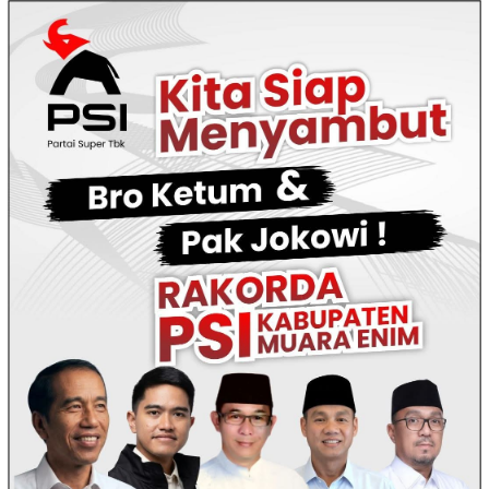
Loncat
ke
konten