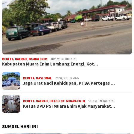
BERITA
,
DAERAH
,
MUARA ENIM
Jumat, 31 Juli 2026
Kabupaten Muara Enim Lumbung Energi, Kot…
BERITA
,
NASIONAL
Rabu, 29 Juli 2026
Jaga Urat Nadi Kehidupan, PTBA Pertegas …
BERITA
,
DAERAH
,
HEADLINE
,
MUARA ENIM
Selasa, 28 Juli 2026
Ketua DPD PSI Muara Enim Ajak Masyarakat…
SUMSEL HARI INI