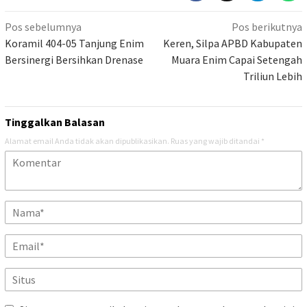
Navigasi
Pos sebelumnya
Pos berikutnya
pos
Koramil 404-05 Tanjung Enim
Keren, Silpa APBD Kabupaten
Bersinergi Bersihkan Drenase
Muara Enim Capai Setengah
Triliun Lebih
Tinggalkan Balasan
Alamat email Anda tidak akan dipublikasikan.
Ruas yang wajib ditandai
*