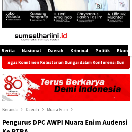
Menu
Mobile
Berita
Nasional
Daerah
Kriminal
Politik
Ekono
omitmen Kelestarian Sungai dalam Konferensi Sungai Indonesia 
Beranda
Daerah
Muara Enim
Pengurus DPC AWPI Muara Enim Audensi
Ke PTBA