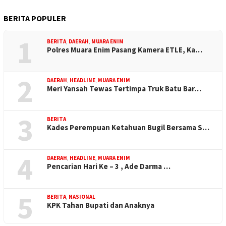
BERITA POPULER
1
BERITA
,
DAERAH
,
MUARA ENIM
Polres Muara Enim Pasang Kamera ETLE, Ka…
2
DAERAH
,
HEADLINE
,
MUARA ENIM
Meri Yansah Tewas Tertimpa Truk Batu Bar…
3
BERITA
Kades Perempuan Ketahuan Bugil Bersama S…
4
DAERAH
,
HEADLINE
,
MUARA ENIM
Pencarian Hari Ke – 3 , Ade Darma …
5
BERITA
,
NASIONAL
KPK Tahan Bupati dan Anaknya