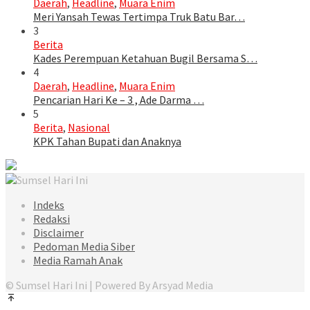
Daerah
,
Headline
,
Muara Enim
Meri Yansah Tewas Tertimpa Truk Batu Bar…
3
Berita
Kades Perempuan Ketahuan Bugil Bersama S…
4
Daerah
,
Headline
,
Muara Enim
Pencarian Hari Ke – 3 , Ade Darma …
5
Berita
,
Nasional
KPK Tahan Bupati dan Anaknya
Indeks
Redaksi
Disclaimer
Pedoman Media Siber
Media Ramah Anak
© Sumsel Hari Ini | Powered By Arsyad Media