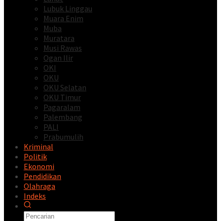
Lubuk Linggau
Muara Enim
Muba
Muratara
Musi Rawas
Ogan Ilir
OKI
OKU
OKU Selatan
OKU Timur
Pagaralam
Palembang
PALI
Prabumulih
Kriminal
Politik
Ekonomi
Pendidikan
Olahraga
Indeks