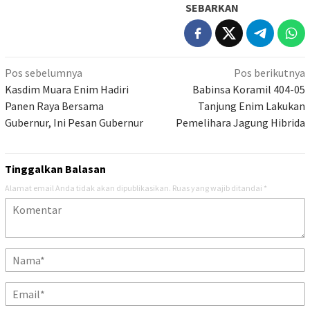
SEBARKAN
Navigasi
Pos sebelumnya
Pos berikutnya
pos
Kasdim Muara Enim Hadiri
Babinsa Koramil 404-05
Panen Raya Bersama
Tanjung Enim Lakukan
Gubernur, Ini Pesan Gubernur
Pemelihara Jagung Hibrida
Tinggalkan Balasan
Alamat email Anda tidak akan dipublikasikan.
Ruas yang wajib ditandai
*