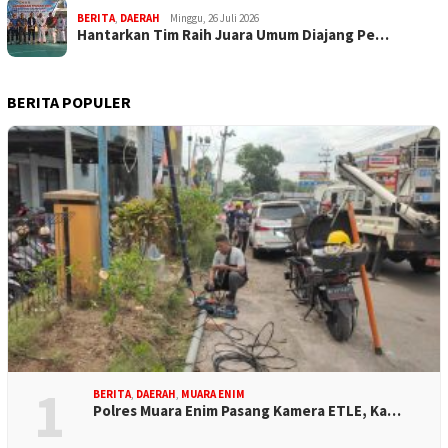
BERITA
,
DAERAH
Minggu, 26 Juli 2026
Hantarkan Tim Raih Juara Umum Diajang Pe…
BERITA POPULER
1
BERITA
,
DAERAH
,
MUARA ENIM
Polres Muara Enim Pasang Kamera ETLE, Ka…