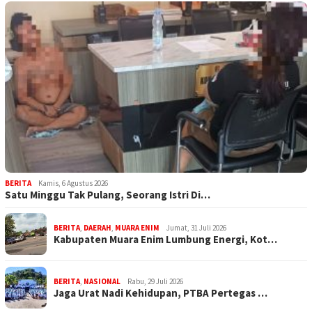
BERITA
Kamis, 6 Agustus 2026
Satu Minggu Tak Pulang, Seorang Istri Di…
BERITA
,
DAERAH
,
MUARA ENIM
Jumat, 31 Juli 2026
Kabupaten Muara Enim Lumbung Energi, Kot…
BERITA
,
NASIONAL
Rabu, 29 Juli 2026
Jaga Urat Nadi Kehidupan, PTBA Pertegas …