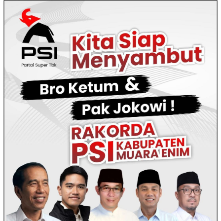
Loncat
ke
konten