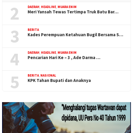
2
DAERAH
,
HEADLINE
,
MUARA ENIM
Meri Yansah Tewas Tertimpa Truk Batu Bar…
3
BERITA
Kades Perempuan Ketahuan Bugil Bersama S…
4
DAERAH
,
HEADLINE
,
MUARA ENIM
Pencarian Hari Ke – 3 , Ade Darma …
5
BERITA
,
NASIONAL
KPK Tahan Bupati dan Anaknya