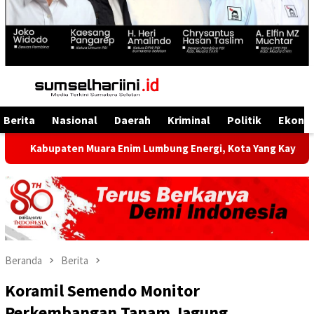
Menu
Mobile
Berita
Nasional
Daerah
Kriminal
Politik
Ekono
aten Muara Enim Lumbung Energi, Kota Yang Kaya Energi Justru
Beranda
Berita
Koramil Semendo Monitor
Perkembangan Tanam Jagung