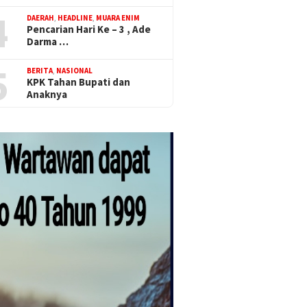
4
DAERAH
,
HEADLINE
,
MUARA ENIM
Pencarian Hari Ke – 3 , Ade
Darma …
5
BERITA
,
NASIONAL
KPK Tahan Bupati dan
Anaknya