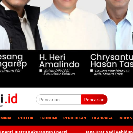
Pencarian
IMINAL
POLITIK
EKONOMI
PENDIDIKAN
OLAHRAGA
INDEKS
an Energi
Jaga Urat Nadi Kehidupan, PTBA Pertegas Komi