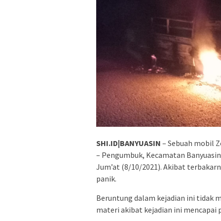
SHI.ID|BANYUASIN
– Sebuah mobil Ze
– Pengumbuk, Kecamatan Banyuasin II
Jum’at (8/10/2021). Akibat terbakar
panik.
Beruntung dalam kejadian ini tidak m
materi akibat kejadian ini mencapai p