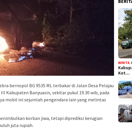
BERIT
BERITA
,
Kabupa
Kot…
bra bernopol BG 9535 ML terbakar di Jalan Desa Pelajau
I Kabupaten Banyuasin, sekitar pukul 19.30 wib, pada
nya mobil ini sejumlah pengendara lain yang melintas
enimbulkan korban jiwa, tetapi diprediksi kerugian
uluh juta rupiah.