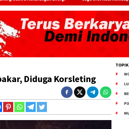
TOPIK
W
akar, Diduga Korsleting
LU
BE
PO
MU