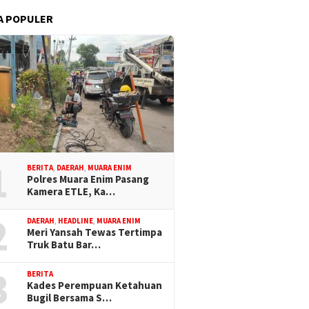
A POPULER
1
BERITA
,
DAERAH
,
MUARA ENIM
Polres Muara Enim Pasang
Kamera ETLE, Ka…
2
DAERAH
,
HEADLINE
,
MUARA ENIM
Meri Yansah Tewas Tertimpa
Truk Batu Bar…
3
BERITA
Kades Perempuan Ketahuan
Bugil Bersama S…