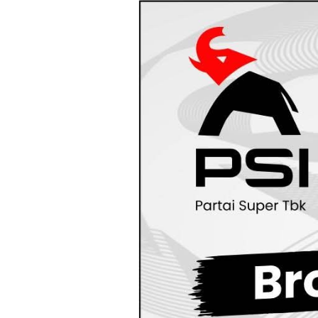
Loncat
ke
konten