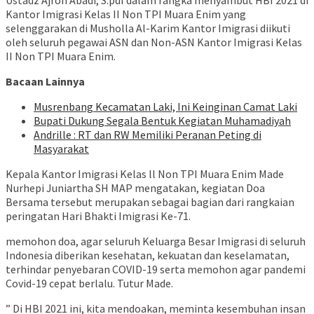
Ustadz Ajron Abadi, S.pdI dalam rangka menyambut HBI 2021 di
Kantor Imigrasi Kelas II Non TPI Muara Enim yang
selenggarakan di Musholla Al-Karim Kantor Imigrasi diikuti
oleh seluruh pegawai ASN dan Non-ASN Kantor Imigrasi Kelas
II Non TPI Muara Enim.
Bacaan Lainnya
Musrenbang Kecamatan Laki, Ini Keinginan Camat Laki
Bupati Dukung Segala Bentuk Kegiatan Muhamadiyah
Andrille : RT dan RW Memiliki Peranan Peting di
Masyarakat
Kepala Kantor Imigrasi Kelas ll Non TPI Muara Enim Made
Nurhepi Juniartha SH MAP mengatakan, kegiatan Doa
Bersama tersebut merupakan sebagai bagian dari rangkaian
peringatan Hari Bhakti Imigrasi Ke-71.
memohon doa, agar seluruh Keluarga Besar Imigrasi di seluruh
Indonesia diberikan kesehatan, kekuatan dan keselamatan,
terhindar penyebaran COVID-19 serta memohon agar pandemi
Covid-19 cepat berlalu. Tutur Made.
” Di HBI 2021 ini, kita mendoakan, meminta kesembuhan insan