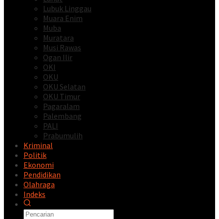
Lubuk Linggau
Muara Enim
Muba
Muratara
Musi Rawas
Ogan Ilir
OKI
OKU
OKU Selatan
OKU Timur
Pagaralam
Palembang
PALI
Prabumulih
Kriminal
Politik
Ekonomi
Pendidikan
Olahraga
Indeks