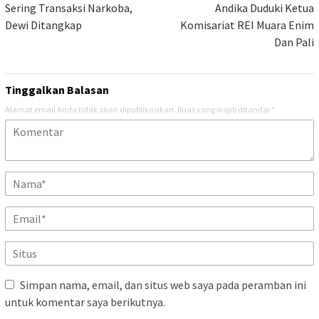
pos
Sering Transaksi Narkoba,
Andika Duduki Ketua
Dewi Ditangkap
Komisariat REI Muara Enim
Dan Pali
Tinggalkan Balasan
Alamat email Anda tidak akan dipublikasikan.
Ruas yang wajib ditandai
*
Simpan nama, email, dan situs web saya pada peramban ini
untuk komentar saya berikutnya.