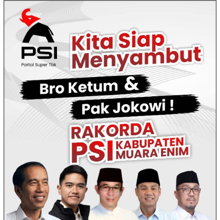
Loncat
ke
konten