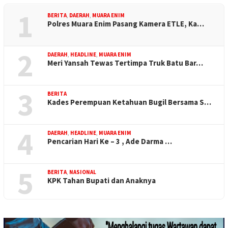
1
BERITA
,
DAERAH
,
MUARA ENIM
Polres Muara Enim Pasang Kamera ETLE, Ka…
2
DAERAH
,
HEADLINE
,
MUARA ENIM
Meri Yansah Tewas Tertimpa Truk Batu Bar…
3
BERITA
Kades Perempuan Ketahuan Bugil Bersama S…
4
DAERAH
,
HEADLINE
,
MUARA ENIM
Pencarian Hari Ke – 3 , Ade Darma …
5
BERITA
,
NASIONAL
KPK Tahan Bupati dan Anaknya