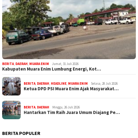
BERITA
,
DAERAH
,
MUARA ENIM
Jumat, 31 Juli 2026
Kabupaten Muara Enim Lumbung Energi, Kot…
BERITA
,
DAERAH
,
HEADLINE
,
MUARA ENIM
Selasa, 28 Juli 2026
Ketua DPD PSI Muara Enim Ajak Masyarakat…
BERITA
,
DAERAH
Minggu, 26 Juli 2026
Hantarkan Tim Raih Juara Umum Diajang Pe…
BERITA POPULER