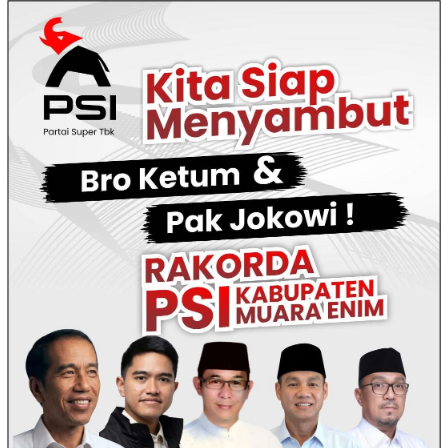
Loncat
ke
konten