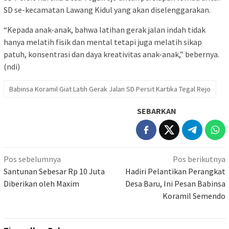
SD se-kecamatan Lawang Kidul yang akan diselenggarakan.
“Kepada anak-anak, bahwa latihan gerak jalan indah tidak
hanya melatih fisik dan mental tetapi juga melatih sikap
patuh, konsentrasi dan daya kreativitas anak-anak,” bebernya.
(ndi)
Babinsa Koramil Giat Latih Gerak Jalan SD Persit Kartika Tegal Rejo
SEBARKAN
Navigasi
Pos sebelumnya
Pos berikutnya
pos
Santunan Sebesar Rp 10 Juta
Hadiri Pelantikan Perangkat
Diberikan oleh Maxim
Desa Baru, Ini Pesan Babinsa
Koramil Semendo