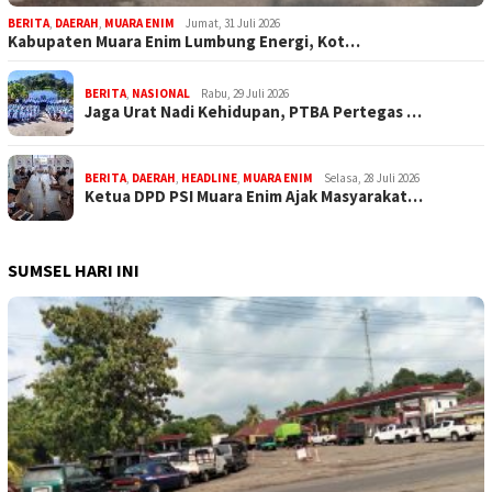
BERITA
,
DAERAH
,
MUARA ENIM
Jumat, 31 Juli 2026
Kabupaten Muara Enim Lumbung Energi, Kot…
BERITA
,
NASIONAL
Rabu, 29 Juli 2026
Jaga Urat Nadi Kehidupan, PTBA Pertegas …
BERITA
,
DAERAH
,
HEADLINE
,
MUARA ENIM
Selasa, 28 Juli 2026
Ketua DPD PSI Muara Enim Ajak Masyarakat…
SUMSEL HARI INI