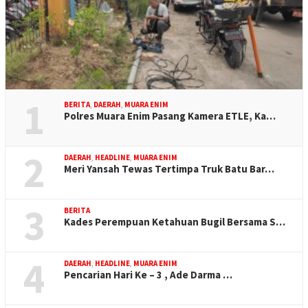
1
BERITA
,
DAERAH
,
MUARA ENIM
Polres Muara Enim Pasang Kamera ETLE, Ka…
2
DAERAH
,
HEADLINE
,
MUARA ENIM
Meri Yansah Tewas Tertimpa Truk Batu Bar…
3
BERITA
Kades Perempuan Ketahuan Bugil Bersama S…
4
DAERAH
,
HEADLINE
,
MUARA ENIM
Pencarian Hari Ke – 3 , Ade Darma …