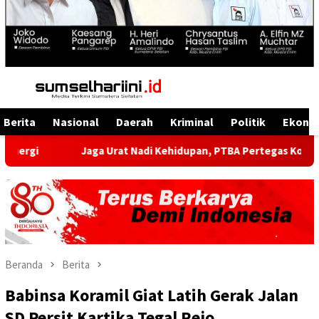
Menu
Mobile
Berita
Nasional
Daerah
Kriminal
Politik
Ekono
Jaga Urat Nadi Kehidupan, PTBA Pertegas Komitmen Kelestar
Beranda
Berita
Babinsa Koramil Giat Latih Gerak Jalan
SD Persit Kartika Tegal Rejo