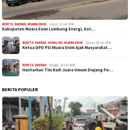
BERITA
,
DAERAH
,
MUARA ENIM
Jumat, 31 Juli 2026
Kabupaten Muara Enim Lumbung Energi, Kot…
BERITA
,
DAERAH
,
HEADLINE
,
MUARA ENIM
Selasa, 28 Juli 2026
Ketua DPD PSI Muara Enim Ajak Masyarakat…
BERITA
,
DAERAH
Minggu, 26 Juli 2026
Hantarkan Tim Raih Juara Umum Diajang Pe…
BERITA POPULER