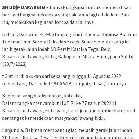
SHI.ID|MUARA ENIM
– Banyak ungkapan untuk memeriahkan
hari jadi bangsa Indonesia yang tak lama lagi dilakukan. Baik
itu, melakukan kegiatan lomba dan lainnya.
Kali ini, Danramil 404-05Tanjung Enim melalui Babinsa Koramil
Tanjung Enim Serma Deky dan Kopda Suarno melakukan giat
latih gerak jalan indah SD Persit Kartika Tegal Rejo,
Kecamatan Lawang Kidul, Kabupaten Muara Enim, pada Sabtu
(30/7/2022).
“Giat ini dilakukan dari sekarang hingga 11 Agustus 2022
mendatang. Dari pukul 08.00 WIB sampai selesai,” tuturnya
Kegiatan yang dilaksanakan, kata dia,
Dalam rangka menyambut HUT RI ke 77 tahun 2022 di
Kecamatan Lawang Kidul yang bertujuan menumbuhkan gairah
semangat kemerdekaan masyrakat lawang kidul.
Lanjut dia, Babinsa membantu giat melatih gerak jalan indah
SD Persit Kartika Desa Tegalrejo untuk persiapan lomba antar