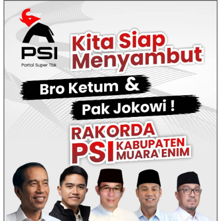
Loncat
ke
konten