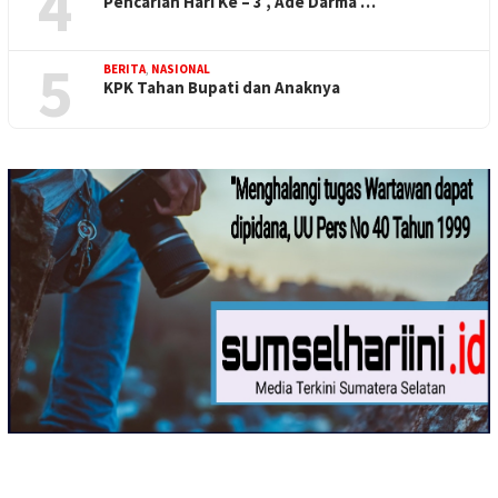
4
Pencarian Hari Ke – 3 , Ade Darma …
5
BERITA
,
NASIONAL
KPK Tahan Bupati dan Anaknya