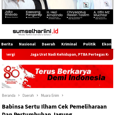
Menu
Mobile
Berita
Nasional
Daerah
Kriminal
Politik
Ekono
Jaga Urat Nadi Kehidupan, PTBA Pertegas Komitmen Kelesta
Beranda
Daerah
Muara Enim
Babinsa Sertu Ilham Cek Pemeliharaan
Dan Pertumbuhan Jagung