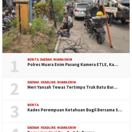
1
BERITA
,
DAERAH
,
MUARA ENIM
Polres Muara Enim Pasang Kamera ETLE, Ka…
2
DAERAH
,
HEADLINE
,
MUARA ENIM
Meri Yansah Tewas Tertimpa Truk Batu Bar…
3
BERITA
Kades Perempuan Ketahuan Bugil Bersama S…
DAERAH
,
HEADLINE
,
MUARA ENIM