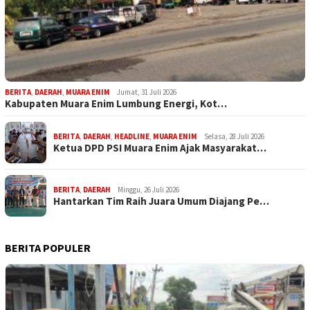
BERITA
,
DAERAH
,
MUARA ENIM
Jumat, 31 Juli 2026
Kabupaten Muara Enim Lumbung Energi, Kot…
BERITA
,
DAERAH
,
HEADLINE
,
MUARA ENIM
Selasa, 28 Juli 2026
Ketua DPD PSI Muara Enim Ajak Masyarakat…
BERITA
,
DAERAH
Minggu, 26 Juli 2026
Hantarkan Tim Raih Juara Umum Diajang Pe…
BERITA POPULER