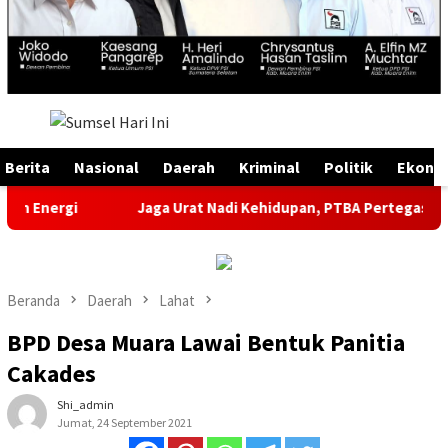
Menu
Mobile
Berita
Nasional
Daerah
Kriminal
Politik
Ekono
gi
Jaga Urat Nadi Kehidupan, PTBA Pertegas Komitmen Ke
Beranda
Daerah
Lahat
BPD Desa Muara Lawai Bentuk Panitia
Cakades
Shi_admin
Jumat, 24 September 2021