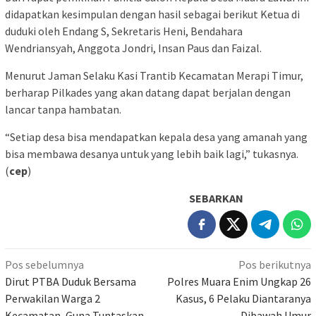
didapatkan kesimpulan dengan hasil sebagai berikut Ketua di
duduki oleh Endang S, Sekretaris Heni, Bendahara
Wendriansyah, Anggota Jondri, Insan Paus dan Faizal.
Menurut Jaman Selaku Kasi Trantib Kecamatan Merapi Timur,
berharap Pilkades yang akan datang dapat berjalan dengan
lancar tanpa hambatan.
“Setiap desa bisa mendapatkan kepala desa yang amanah yang
bisa membawa desanya untuk yang lebih baik lagi,” tukasnya.
(
cep
)
SEBARKAN
Navigasi
Pos sebelumnya
Pos berikutnya
pos
Dirut PTBA Duduk Bersama
Polres Muara Enim Ungkap 26
Perwakilan Warga 2
Kasus, 6 Pelaku Diantaranya
Kecamatan, Guna Tuntaskan
Dibawah Umur