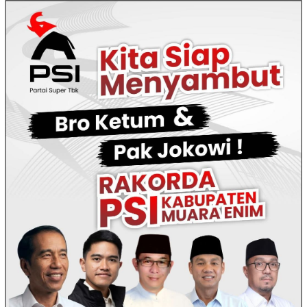
Loncat
ke
konten