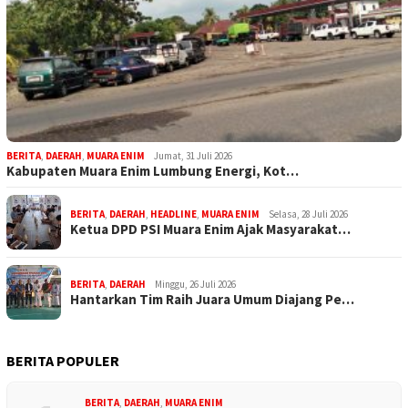
BERITA
,
DAERAH
,
MUARA ENIM
Jumat, 31 Juli 2026
Kabupaten Muara Enim Lumbung Energi, Kot…
BERITA
,
DAERAH
,
HEADLINE
,
MUARA ENIM
Selasa, 28 Juli 2026
Ketua DPD PSI Muara Enim Ajak Masyarakat…
BERITA
,
DAERAH
Minggu, 26 Juli 2026
Hantarkan Tim Raih Juara Umum Diajang Pe…
BERITA POPULER
BERITA
,
DAERAH
,
MUARA ENIM