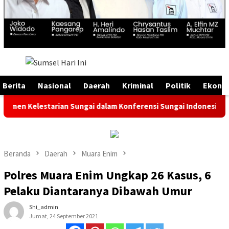
Menu
Mobile
Berita
Nasional
Daerah
Kriminal
Politik
Ekono
estarian Sungai dalam Konferensi Sungai Indonesia 2026
Beranda
Daerah
Muara Enim
Polres Muara Enim Ungkap 26 Kasus, 6
Pelaku Diantaranya Dibawah Umur
Shi_admin
Jumat, 24 September 2021