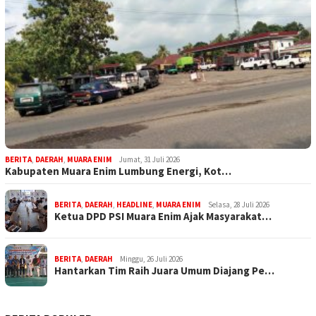
BERITA
,
DAERAH
,
MUARA ENIM
Jumat, 31 Juli 2026
Kabupaten Muara Enim Lumbung Energi, Kot…
BERITA
,
DAERAH
,
HEADLINE
,
MUARA ENIM
Selasa, 28 Juli 2026
Ketua DPD PSI Muara Enim Ajak Masyarakat…
BERITA
,
DAERAH
Minggu, 26 Juli 2026
Hantarkan Tim Raih Juara Umum Diajang Pe…