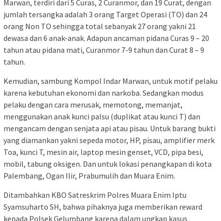
Marwan, terdiri dari 5 Curas, 2 Curanmor, dan 19 Curat, dengan
jumlah tersangka adalah 3 orang Target Operasi (TO) dan 24
orang Non TO sehingga total sebanyak 27 orang yakni 21
dewasa dan 6 anak-anak. Adapun ancaman pidana Curas 9 – 20
tahun atau pidana mati, Curanmor 7-9 tahun dan Curat 8 – 9
tahun.
Kemudian, sambung Kompol Indar Marwan, untuk motif pelaku
karena kebutuhan ekonomi dan narkoba. Sedangkan modus
pelaku dengan cara merusak, memotong, memanjat,
menggunakan anak kunci palsu (duplikat atau kunci T) dan
mengancam dengan senjata api atau pisau. Untuk barang bukti
yang diamankan yakni sepeda motor, HP, pisau, amplifier merk
Toa, kunci T, mesin air, laptop mesin genset, VCD, pipa besi,
mobil, tabung oksigen. Dan untuk lokasi penangkapan di kota
Palembang, Ogan Ilir, Prabumulih dan Muara Enim.
Ditambahkan KBO Satreskrim Polres Muara Enim Iptu
Syamsuharto SH, bahwa pihaknya juga memberikan reward
kepada Polsek Gelumbang karena dalam ungkap kasus