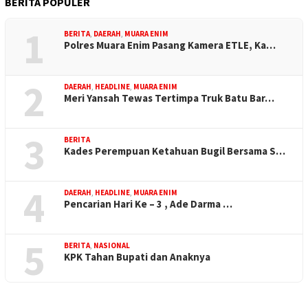
BERITA POPULER
1
BERITA
,
DAERAH
,
MUARA ENIM
Polres Muara Enim Pasang Kamera ETLE, Ka…
2
DAERAH
,
HEADLINE
,
MUARA ENIM
Meri Yansah Tewas Tertimpa Truk Batu Bar…
3
BERITA
Kades Perempuan Ketahuan Bugil Bersama S…
4
DAERAH
,
HEADLINE
,
MUARA ENIM
Pencarian Hari Ke – 3 , Ade Darma …
5
BERITA
,
NASIONAL
KPK Tahan Bupati dan Anaknya