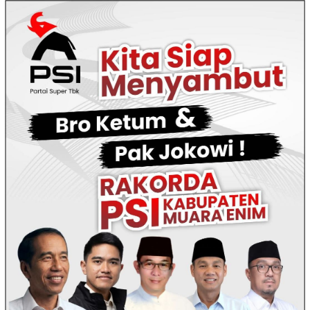
Loncat
ke
konten