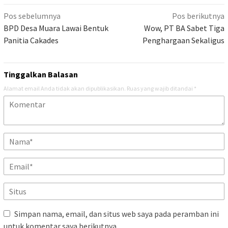
Navigasi
Pos sebelumnya
Pos berikutnya
pos
BPD Desa Muara Lawai Bentuk
Wow, PT BA Sabet Tiga
Panitia Cakades
Penghargaan Sekaligus
Tinggalkan Balasan
Alamat email Anda tidak akan dipublikasikan.
Ruas yang wajib ditandai
*
Simpan nama, email, dan situs web saya pada peramban ini
untuk komentar saya berikutnya.