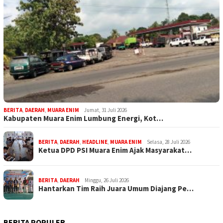
BERITA
,
DAERAH
,
MUARA ENIM
Jumat, 31 Juli 2026
Kabupaten Muara Enim Lumbung Energi, Kot…
BERITA
,
DAERAH
,
HEADLINE
,
MUARA ENIM
Selasa, 28 Juli 2026
Ketua DPD PSI Muara Enim Ajak Masyarakat…
BERITA
,
DAERAH
Minggu, 26 Juli 2026
Hantarkan Tim Raih Juara Umum Diajang Pe…
BERITA POPULER