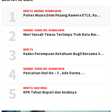
1
BERITA
,
DAERAH
,
MUARA ENIM
Polres Muara Enim Pasang Kamera ETLE, Ka…
2
DAERAH
,
HEADLINE
,
MUARA ENIM
Meri Yansah Tewas Tertimpa Truk Batu Bar…
3
BERITA
Kades Perempuan Ketahuan Bugil Bersama S…
4
DAERAH
,
HEADLINE
,
MUARA ENIM
Pencarian Hari Ke – 3 , Ade Darma …
5
BERITA
,
NASIONAL
KPK Tahan Bupati dan Anaknya