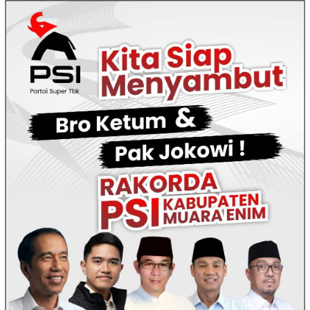
Loncat
ke
konten