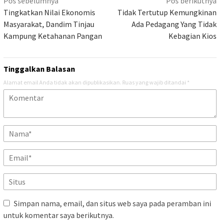
Navigasi
Pos sebelumnya
Pos berikutnya
pos
Tingkatkan Nilai Ekonomis
Tidak Tertutup Kemungkinan
Masyarakat, Dandim Tinjau
Ada Pedagang Yang Tidak
Kampung Ketahanan Pangan
Kebagian Kios
Tinggalkan Balasan
Alamat email Anda tidak akan dipublikasikan.
Ruas yang wajib ditandai
*
Simpan nama, email, dan situs web saya pada peramban ini
untuk komentar saya berikutnya.